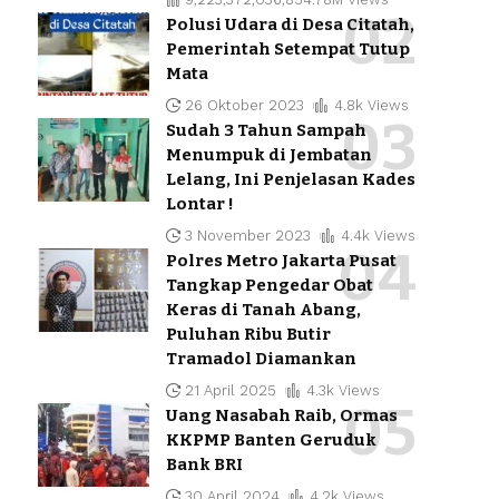
Polusi Udara di Desa Citatah,
Pemerintah Setempat Tutup
Mata
26 Oktober 2023
4.8k Views
Sudah 3 Tahun Sampah
Menumpuk di Jembatan
Lelang, Ini Penjelasan Kades
Lontar !
3 November 2023
4.4k Views
Polres Metro Jakarta Pusat
Tangkap Pengedar Obat
Keras di Tanah Abang,
Puluhan Ribu Butir
Tramadol Diamankan
21 April 2025
4.3k Views
Uang Nasabah Raib, Ormas
KKPMP Banten Geruduk
Bank BRI
30 April 2024
4.2k Views