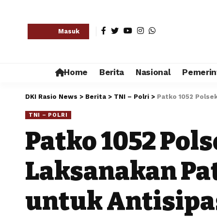
Masuk
Home
Berita
Nasional
Pemerin
DKI Rasio News
>
Berita
>
TNI – Polri
>
Patko 1052 Polsek
TNI – POLRI
Patko 1052 Pol
Laksanakan Patr
untuk Antisipa