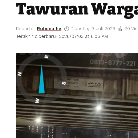
Tawuran Warg
Reporter
Rohena he
Diposting 3 Juli 2026
20 Vi
Terakhir diperbarui: 2026/07/03 at 6:06 AM