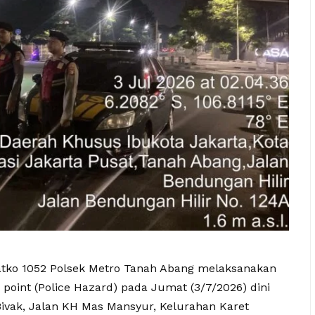
 Patko 1052 Polsek Metro Tanah Abang melaksanakan
g point (Police Hazard) pada Jumat (3/7/2026) dini
 Bivak, Jalan KH Mas Mansyur, Kelurahan Karet