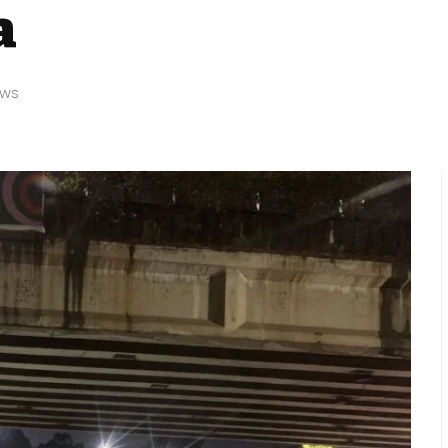
a
ews