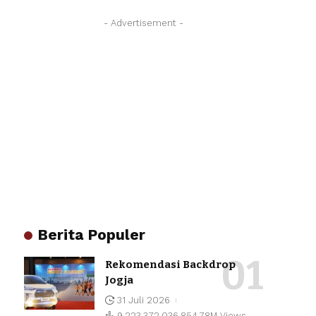
- Advertisement -
Berita Populer
Rekomendasi Backdrop
Jogja
31 Juli 2026
9,223,372,036,854.78M Views