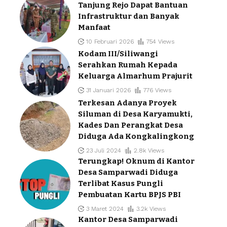
Tanjung Rejo Dapat Bantuan
Infrastruktur dan Banyak
Manfaat
10 Februari 2026
754 Views
Kodam III/Siliwangi
Serahkan Rumah Kepada
Keluarga Almarhum Prajurit
31 Januari 2026
776 Views
Terkesan Adanya Proyek
Siluman di Desa Karyamukti,
Kades Dan Perangkat Desa
Diduga Ada Kongkalingkong
23 Juli 2024
2.8k Views
Terungkap! Oknum di Kantor
Desa Samparwadi Diduga
Terlibat Kasus Pungli
Pembuatan Kartu BPJS PBI
3 Maret 2024
3.2k Views
Kantor Desa Samparwadi