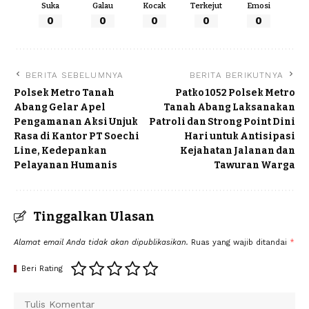
Suka
Galau
Kocak
Terkejut
Emosi
0
0
0
0
0
BERITA SEBELUMNYA
BERITA BERIKUTNYA
Polsek Metro Tanah
Patko 1052 Polsek Metro
Abang Gelar Apel
Tanah Abang Laksanakan
Pengamanan Aksi Unjuk
Patroli dan Strong Point Dini
Rasa di Kantor PT Soechi
Hari untuk Antisipasi
Line, Kedepankan
Kejahatan Jalanan dan
Pelayanan Humanis
Tawuran Warga
Tinggalkan Ulasan
Alamat email Anda tidak akan dipublikasikan.
Ruas yang wajib ditandai
*
Beri Rating