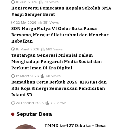
10 Juni 2026
70 Views
Kontroversi Pemecatan Kepala Sekolah SMA
Yaspi Semper Barat
22 Mei 2026
381 Views
SDN Marga Mulya VI Gelar Buka Puasa
Bersama, Merajut Silaturahmi dan Menebar
Kebaikan
18 Maret 2026
560 Views
Tantangan Generasi Milenial Dalam
Menghadapi Pengaruh Media Sosial dan
Perkuat Iman Di Era Digital
12 Maret 2026
611 Views
Ramadhan Ceria Berkah 2026: KKGPAI dan
K3s Koja Sinergi Semarakkan Pendidikan
Islami SD
26 Februari 2026
712 Views
Seputar Desa
TMMD ke-127 Dibuka – Desa