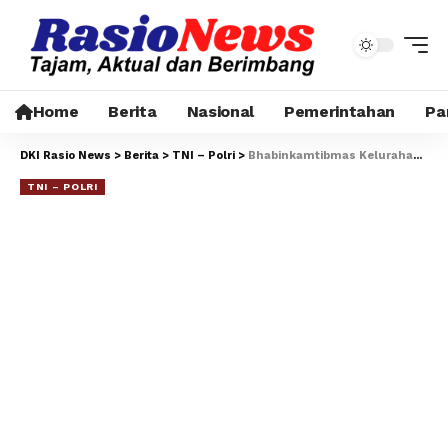
Home
Berita
Nasional
Pemerintahan
Pa
DKI Rasio News
>
Berita
>
TNI – Polri
>
Bhabinkamtibmas Kelurahan Petamburan Perkuat Sinergi dengan Warga melalui Patroli Lingkungan dan Siskamling
TNI – POLRI