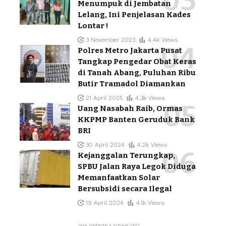
Menumpuk di Jembatan
Lelang, Ini Penjelasan Kades
Lontar !
3 November 2023
4.4k Views
Polres Metro Jakarta Pusat
Tangkap Pengedar Obat Keras
di Tanah Abang, Puluhan Ribu
Butir Tramadol Diamankan
21 April 2025
4.3k Views
Uang Nasabah Raib, Ormas
KKPMP Banten Geruduk Bank
BRI
30 April 2024
4.2k Views
Kejanggalan Terungkap,
SPBU Jalan Raya Legok Diduga
Memanfaatkan Solar
Bersubsidi secara Ilegal
19 April 2024
4.1k Views
Jasa Website & Artikel SEO