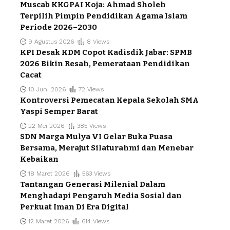
Muscab KKGPAI Koja: Ahmad Sholeh
Terpilih Pimpin Pendidikan Agama Islam
Periode 2026–2030
9 Agustus 2026
8 Views
KPI Desak KDM Copot Kadisdik Jabar: SPMB
2026 Bikin Resah, Pemerataan Pendidikan
Cacat
10 Juni 2026
72 Views
Kontroversi Pemecatan Kepala Sekolah SMA
Yaspi Semper Barat
22 Mei 2026
385 Views
SDN Marga Mulya VI Gelar Buka Puasa
Bersama, Merajut Silaturahmi dan Menebar
Kebaikan
18 Maret 2026
563 Views
Tantangan Generasi Milenial Dalam
Menghadapi Pengaruh Media Sosial dan
Perkuat Iman Di Era Digital
12 Maret 2026
614 Views