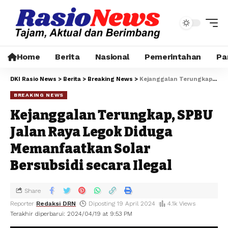
Home
Berita
Nasional
Pemerintahan
Pa
DKI Rasio News
>
Berita
>
Breaking News
>
Kejanggalan Terungkap, SPBU Jalan Raya Legok Diduga Memanfaatkan Solar Bersubsidi secara Ilegal
BREAKING NEWS
Kejanggalan Terungkap, SPBU
Jalan Raya Legok Diduga
Memanfaatkan Solar
Bersubsidi secara Ilegal
Share
Reporter
Redaksi DRN
Diposting 19 April 2024
4.1k Views
Terakhir diperbarui: 2024/04/19 at 9:53 PM