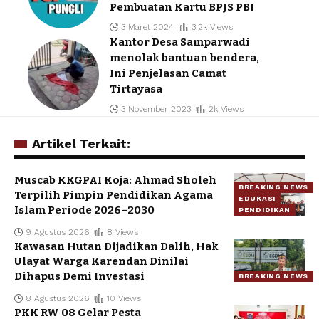
Pembuatan Kartu BPJS PBI
3 Maret 2024
3.2k Views
Kantor Desa Samparwadi
menolak bantuan bendera,
Ini Penjelasan Camat
Tirtayasa
3 November 2023
2k Views
Artikel Terkait:
Muscab KKGPAI Koja: Ahmad Sholeh
BREAKING NEWS
Terpilih Pimpin Pendidikan Agama
EDUKASI
Islam Periode 2026–2030
PENDIDIKAN
9 Agustus 2026
8 Views
Kawasan Hutan Dijadikan Dalih, Hak
Ulayat Warga Karendan Dinilai
Dihapus Demi Investasi
BREAKING NEWS
8 Agustus 2026
10 Views
PKK RW 08 Gelar Pesta