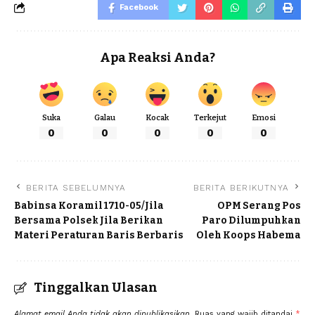
Facebook
Apa Reaksi Anda?
Suka
Galau
Kocak
Terkejut
Emosi
0
0
0
0
0
BERITA SEBELUMNYA
BERITA BERIKUTNYA
Babinsa Koramil 1710-05/Jila
OPM Serang Pos
Bersama Polsek Jila Berikan
Paro Dilumpuhkan
Materi Peraturan Baris Berbaris
Oleh Koops Habema
Tinggalkan Ulasan
Alamat email Anda tidak akan dipublikasikan.
Ruas yang wajib ditandai
*