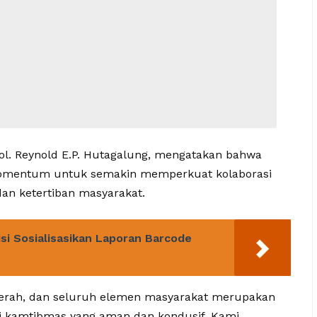
ol. Reynold E.P. Hutagalung, mengatakan bahwa
momentum untuk semakin memperkuat kolaborasi
an ketertiban masyarakat.
lisi Sosialisasikan Laporan Barcode
 daerah, dan seluruh elemen masyarakat merupakan
 kamtibmas yang aman dan kondusif. Kami