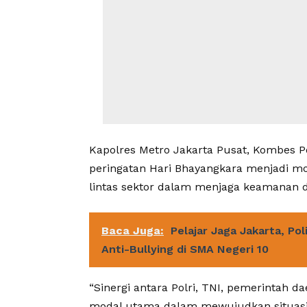
Kapolres Metro Jakarta Pusat, Kombes P
peringatan Hari Bhayangkara menjadi 
lintas sektor dalam menjaga keamanan d
Baca Juga:
Pelajar Jaga Jakarta, Po
Anti-Bullying di SMA Negeri 10
“Sinergi antara Polri, TNI, pemerintah
modal utama dalam mewujudkan situasi