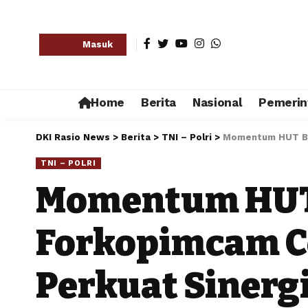
Masuk
Home
Berita
Nasional
Pemerin
DKI Rasio News
>
Berita
>
TNI – Polri
>
Momentum HUT Bha
TNI – POLRI
Momentum HUT 
Forkopimcam Ce
Perkuat Sinerg