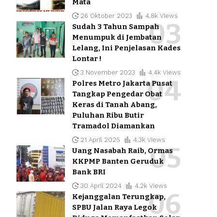
Mata
26 Oktober 2023
4.8k Views
Sudah 3 Tahun Sampah
Menumpuk di Jembatan
Lelang, Ini Penjelasan Kades
Lontar !
3 November 2023
4.4k Views
Polres Metro Jakarta Pusat
Tangkap Pengedar Obat
Keras di Tanah Abang,
Puluhan Ribu Butir
Tramadol Diamankan
21 April 2025
4.3k Views
Uang Nasabah Raib, Ormas
KKPMP Banten Geruduk
Bank BRI
30 April 2024
4.2k Views
Kejanggalan Terungkap,
SPBU Jalan Raya Legok