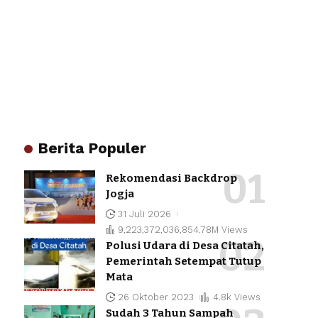
Berita Populer
Rekomendasi Backdrop
Jogja
31 Juli 2026
9,223,372,036,854.78M Views
Polusi Udara di Desa Citatah,
Pemerintah Setempat Tutup
Mata
26 Oktober 2023
4.8k Views
Sudah 3 Tahun Sampah