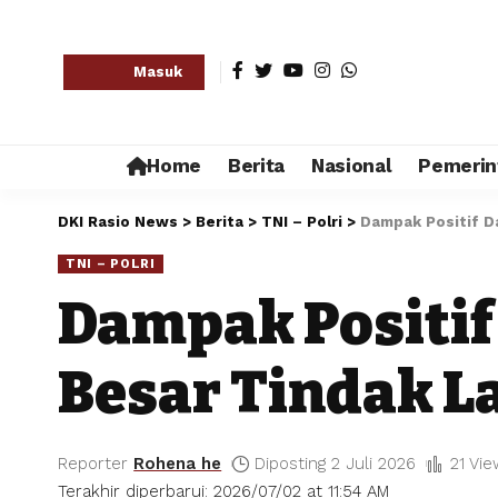
Masuk
Home
Berita
Nasional
Pemerin
DKI Rasio News
>
Berita
>
TNI – Polri
>
Dampak Positif Da
TNI – POLRI
Dampak Positif
Besar Tindak L
Reporter
Rohena he
Diposting 2 Juli 2026
21 Vi
Terakhir diperbarui: 2026/07/02 at 11:54 AM