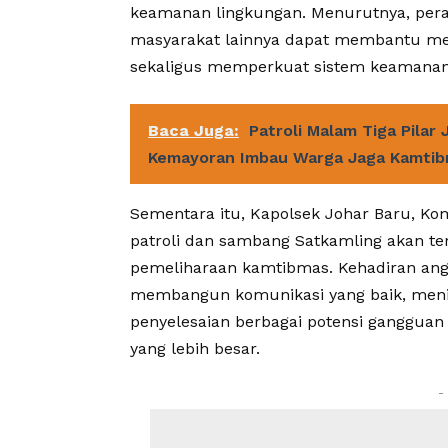
keamanan lingkungan. Menurutnya, pera
masyarakat lainnya dapat membantu me
sekaligus memperkuat sistem keamanan 
Baca Juga:
Patroli Malam Tiga Pilar
Kemayoran Imbau Warga Jaga Kamti
Sementara itu, Kapolsek Johar Baru, Ko
patroli dan sambang Satkamling akan teru
pemeliharaan kamtibmas. Kehadiran ang
membangun komunikasi yang baik, meni
penyelesaian berbagai potensi ganggu
yang lebih besar.
-