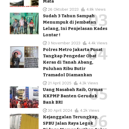
Mata
26 Oktober 2023
4.8k Views
Sudah 3 Tahun Sampah
Menumpuk di Jembatan
Lelang, Ini Penjelasan Kades
Lontar !
3 November 2023
4.4k Views
Polres Metro Jakarta Pusat
Tangkap Pengedar Obat
Keras di Tanah Abang,
Puluhan Ribu Butir
Tramadol Diamankan
21 April 2025
4.3k Views
Uang Nasabah Raib, Ormas
KKPMP Banten Geruduk
Bank BRI
30 April 2024
4.2k Views
Kejanggalan Terungkap,
SPBU Jalan Raya Legok