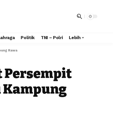
lahraga
Politik
TNI – Polri
Lebih
mpung Rawa
t Persempit
di Kampung