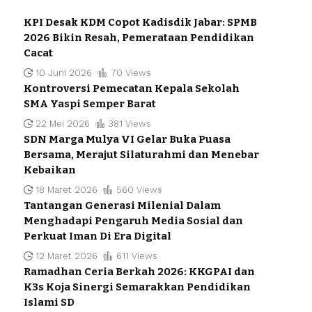
KPI Desak KDM Copot Kadisdik Jabar: SPMB
2026 Bikin Resah, Pemerataan Pendidikan
Cacat
10 Juni 2026
70 Views
Kontroversi Pemecatan Kepala Sekolah
SMA Yaspi Semper Barat
22 Mei 2026
381 Views
SDN Marga Mulya VI Gelar Buka Puasa
Bersama, Merajut Silaturahmi dan Menebar
Kebaikan
18 Maret 2026
560 Views
Tantangan Generasi Milenial Dalam
Menghadapi Pengaruh Media Sosial dan
Perkuat Iman Di Era Digital
12 Maret 2026
611 Views
Ramadhan Ceria Berkah 2026: KKGPAI dan
K3s Koja Sinergi Semarakkan Pendidikan
Islami SD