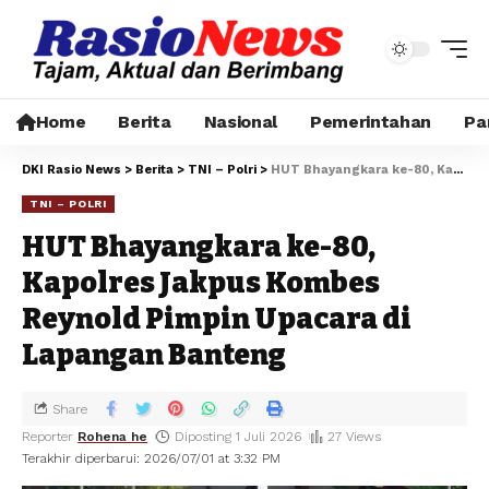
Home
Berita
Nasional
Pemerintahan
Pa
DKI Rasio News
>
Berita
>
TNI – Polri
>
HUT Bhayangkara ke-80, Kapolres Jakpus Kombes Reynold Pimpin Upacara di Lapangan Banteng
TNI – POLRI
HUT Bhayangkara ke-80,
Kapolres Jakpus Kombes
Reynold Pimpin Upacara di
Lapangan Banteng
Share
Reporter
Rohena he
Diposting 1 Juli 2026
27 Views
Terakhir diperbarui: 2026/07/01 at 3:32 PM