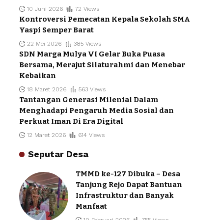
10 Juni 2026
72 Views
Kontroversi Pemecatan Kepala Sekolah SMA
Yaspi Semper Barat
22 Mei 2026
385 Views
SDN Marga Mulya VI Gelar Buka Puasa
Bersama, Merajut Silaturahmi dan Menebar
Kebaikan
18 Maret 2026
563 Views
Tantangan Generasi Milenial Dalam
Menghadapi Pengaruh Media Sosial dan
Perkuat Iman Di Era Digital
12 Maret 2026
614 Views
Seputar Desa
TMMD ke-127 Dibuka – Desa
Tanjung Rejo Dapat Bantuan
Infrastruktur dan Banyak
Manfaat
10 Februari 2026
755 Views