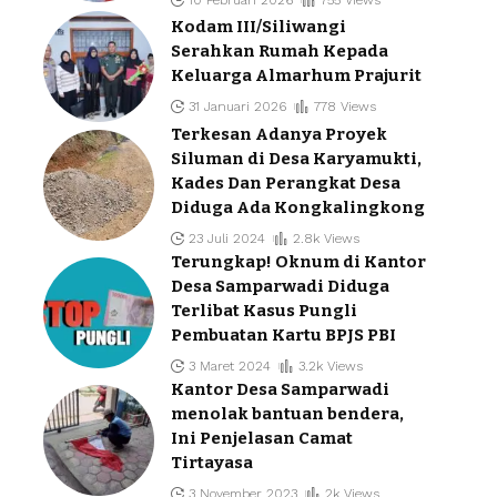
Kodam III/Siliwangi
Serahkan Rumah Kepada
Keluarga Almarhum Prajurit
31 Januari 2026
778 Views
Terkesan Adanya Proyek
Siluman di Desa Karyamukti,
Kades Dan Perangkat Desa
Diduga Ada Kongkalingkong
23 Juli 2024
2.8k Views
Terungkap! Oknum di Kantor
Desa Samparwadi Diduga
Terlibat Kasus Pungli
Pembuatan Kartu BPJS PBI
3 Maret 2024
3.2k Views
Kantor Desa Samparwadi
menolak bantuan bendera,
Ini Penjelasan Camat
Tirtayasa
3 November 2023
2k Views