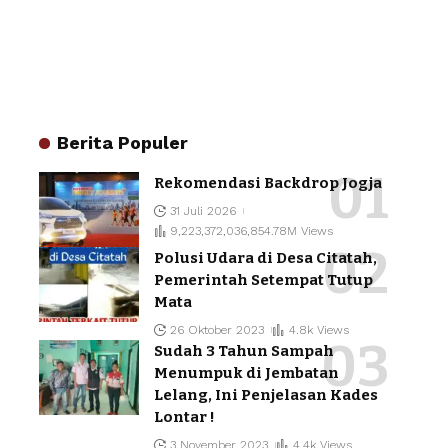
Berita Populer
Rekomendasi Backdrop Jogja
31 Juli 2026
9,223,372,036,854.78M Views
Polusi Udara di Desa Citatah,
Pemerintah Setempat Tutup
Mata
26 Oktober 2023
4.8k Views
Sudah 3 Tahun Sampah
Menumpuk di Jembatan
Lelang, Ini Penjelasan Kades
Lontar !
3 November 2023
4.4k Views