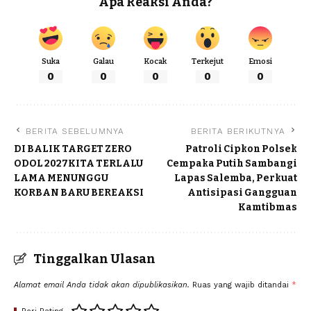
Apa Reaksi Anda?
Suka
Galau
Kocak
Terkejut
Emosi
0
0
0
0
0
BERITA SEBELUMNYA
BERITA BERIKUTNYA
DI BALIK TARGET ZERO
Patroli Cipkon Polsek
ODOL 2027KITA TERLALU
Cempaka Putih Sambangi
LAMA MENUNGGU
Lapas Salemba, Perkuat
KORBAN BARU BEREAKSI
Antisipasi Gangguan
Kamtibmas
Tinggalkan Ulasan
Alamat email Anda tidak akan dipublikasikan.
Ruas yang wajib ditandai
*