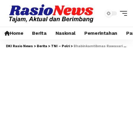
Home
Berita
Nasional
Pemerintahan
Pa
DKI Rasio News
>
Berita
>
TNI – Polri
>
Bhabinkamtibmas Rawasari Sambangi Pos Satkamling, Warga Diajak Aktif Jaga Keamanan Lingkungan