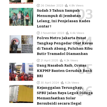
26 Oktober 2023
4.8k Views
Sudah 3 Tahun Sampah
Menumpuk di Jembatan
Lelang, Ini Penjelasan Kades
Lontar !
3 November 2023
4.4k Views
Polres Metro Jakarta Pusat
Tangkap Pengedar Obat Keras
di Tanah Abang, Puluhan Ribu
Butir Tramadol Diamankan
21 April 2025
4.3k Views
Uang Nasabah Raib, Ormas
KKPMP Banten Geruduk Bank
BRI
30 April 2024
4.2k Views
Kejanggalan Terungkap,
SPBU Jalan Raya Legok Diduga
Memanfaatkan Solar
Bersubsidi secara Ilegal