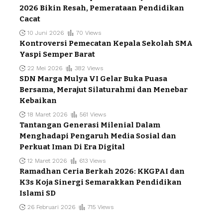
2026 Bikin Resah, Pemerataan Pendidikan
Cacat
10 Juni 2026
70 Views
Kontroversi Pemecatan Kepala Sekolah SMA
Yaspi Semper Barat
22 Mei 2026
382 Views
SDN Marga Mulya VI Gelar Buka Puasa
Bersama, Merajut Silaturahmi dan Menebar
Kebaikan
18 Maret 2026
561 Views
Tantangan Generasi Milenial Dalam
Menghadapi Pengaruh Media Sosial dan
Perkuat Iman Di Era Digital
12 Maret 2026
613 Views
Ramadhan Ceria Berkah 2026: KKGPAI dan
K3s Koja Sinergi Semarakkan Pendidikan
Islami SD
26 Februari 2026
715 Views