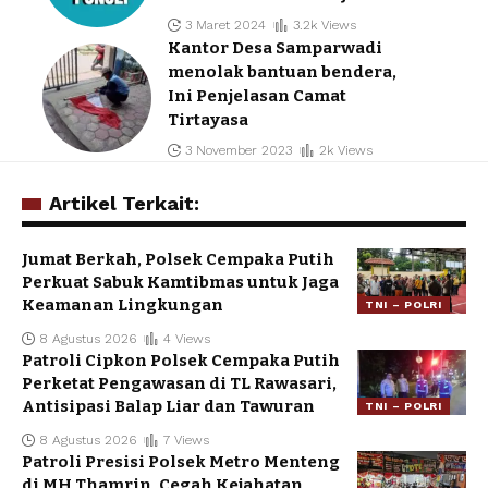
3 Maret 2024
3.2k Views
Kantor Desa Samparwadi
menolak bantuan bendera,
Ini Penjelasan Camat
Tirtayasa
3 November 2023
2k Views
Artikel Terkait:
Jumat Berkah, Polsek Cempaka Putih
Perkuat Sabuk Kamtibmas untuk Jaga
Keamanan Lingkungan
TNI – POLRI
8 Agustus 2026
4 Views
Patroli Cipkon Polsek Cempaka Putih
Perketat Pengawasan di TL Rawasari,
Antisipasi Balap Liar dan Tawuran
TNI – POLRI
8 Agustus 2026
7 Views
Patroli Presisi Polsek Metro Menteng
di MH Thamrin, Cegah Kejahatan