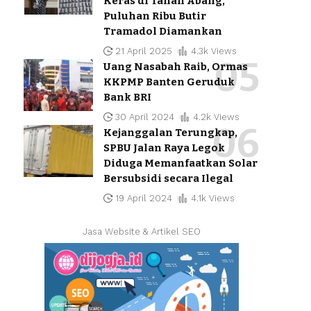
Keras di Tanah Abang,
Puluhan Ribu Butir
Tramadol Diamankan
21 April 2025
4.3k Views
Uang Nasabah Raib, Ormas
KKPMP Banten Geruduk
Bank BRI
30 April 2024
4.2k Views
Kejanggalan Terungkap,
SPBU Jalan Raya Legok
Diduga Memanfaatkan Solar
Bersubsidi secara Ilegal
19 April 2024
4.1k Views
Jasa Website & Artikel SEO