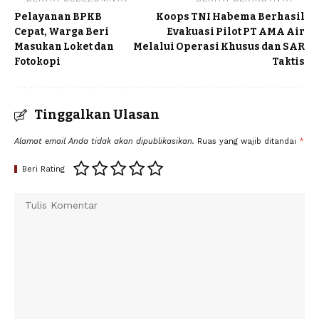
Pelayanan BPKB
Koops TNI Habema Berhasil
Cepat, Warga Beri
Evakuasi Pilot PT AMA Air
Masukan Loket dan
Melalui Operasi Khusus dan SAR
Fotokopi
Taktis
Tinggalkan Ulasan
Alamat email Anda tidak akan dipublikasikan.
Ruas yang wajib ditandai
*
Beri Rating