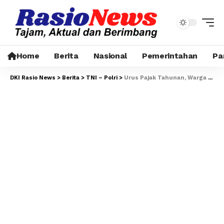
Home
Berita
Nasional
Pemerintahan
Pa
DKI Rasio News
>
Berita
>
TNI – Polri
>
Urus Pajak Tahunan, Warga Akui Pelayanan Samsat Ciputat Cepat dan Transparan