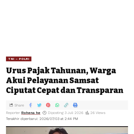
TNI – POLRI
Urus Pajak Tahunan, Warga
Akui Pelayanan Samsat
Ciputat Cepat dan Transparan
Share
Reporter
Rohena he
Diposting 3 Juli 2026
26 Views
Terakhir diperbarui: 2026/07/03 at 2:44 PM