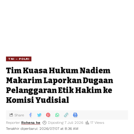
TNI – POLRI
Tim Kuasa Hukum Nadiem
Makarim Laporkan Dugaan
Pelanggaran Etik Hakim ke
Komisi Yudisial
Share
Reporter
Rohena he
Diposting 7 Juli 2026
17 Views
Terakhir diperbarui: 2026/07/07 at 8:36 AM