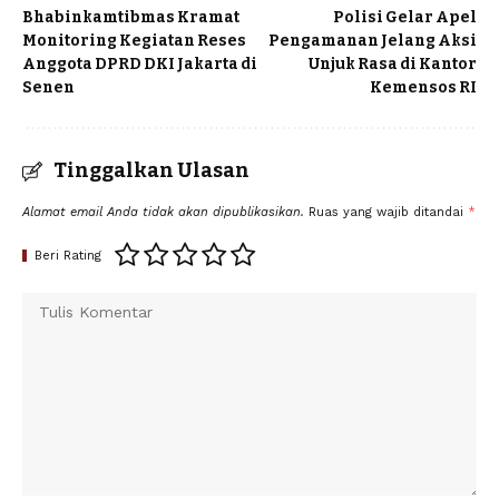
Bhabinkamtibmas Kramat
Polisi Gelar Apel
Monitoring Kegiatan Reses
Pengamanan Jelang Aksi
Anggota DPRD DKI Jakarta di
Unjuk Rasa di Kantor
Senen
Kemensos RI
Tinggalkan Ulasan
Alamat email Anda tidak akan dipublikasikan.
Ruas yang wajib ditandai
*
Beri Rating