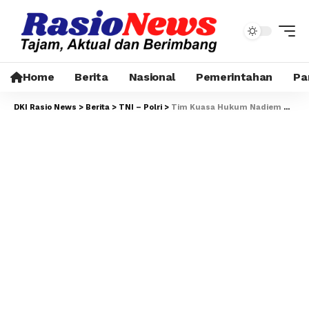
Home
Berita
Nasional
Pemerintahan
Pa
DKI Rasio News
>
Berita
>
TNI – Polri
>
Tim Kuasa Hukum Nadiem Makarim Laporkan Dugaan Pelanggaran Etik Hakim ke Komisi Yudisial