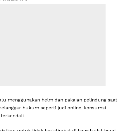
lalu menggunakan helm dan pakaian pelindung saat
 melanggar hukum seperti judi online, konsumsi
terkendali.
gatkan untuk tidak beristirahat di bawah alat berat