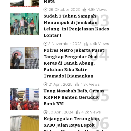
Mata
26 Oktober 2023
4.8k Views
Sudah 3 Tahun Sampah
Menumpuk di Jembatan
Lelang, Ini Penjelasan Kades
Lontar !
3 November 2023
4.4k Views
Polres Metro Jakarta Pusat
Tangkap Pengedar Obat
Keras di Tanah Abang,
Puluhan Ribu Butir
Tramadol Diamankan
21 April 2025
4.3k Views
Uang Nasabah Raib, Ormas
KKPMP Banten Geruduk
Bank BRI
30 April 2024
4.2k Views
Kejanggalan Terungkap,
SPBU Jalan Raya Legok