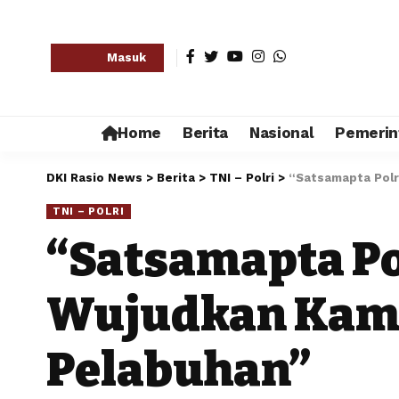
Masuk
Home
Berita
Nasional
Pemerin
DKI Rasio News
>
Berita
>
TNI – Polri
>
“Satsamapta Polre
TNI – POLRI
“Satsamapta Pol
Wujudkan Kamt
Pelabuhan”