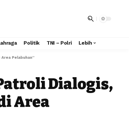
lahraga
Politik
TNI – Polri
Lebih
i Area Pelabuhan”
atroli Dialogis,
i Area