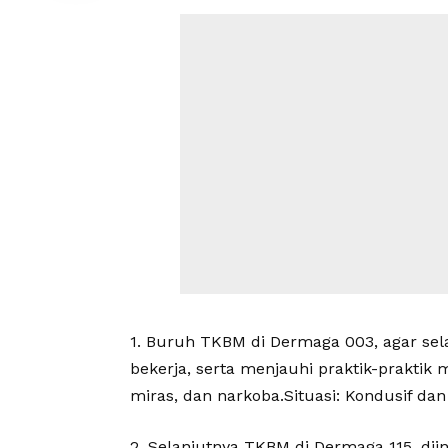
1. Buruh TKBM di Dermaga 003, agar se
bekerja, serta menjauhi praktik-praktik
miras, dan narkoba.Situasi: Kondusif dan 
2. Selanjutnya TKBM di Dermaga 115, diin