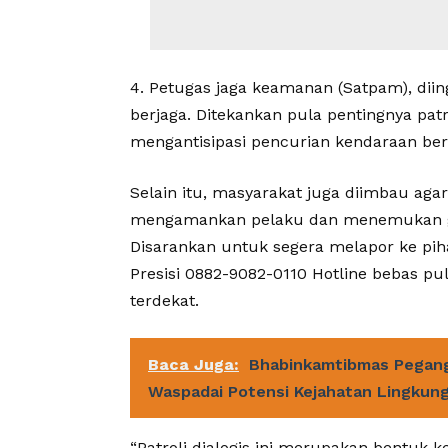
4. Petugas jaga keamanan (Satpam), diin
berjaga. Ditekankan pula pentingnya patro
mengantisipasi pencurian kendaraan ber
Selain itu, masyarakat juga diimbau aga
mengamankan pelaku dan menemukan ga
Disarankan untuk segera melapor ke pihak
Presisi 0882-9082-0110 Hotline bebas pu
terdekat.
Baca Juga:
Bhabinkamtibmas Pegangs
Waspadai Potensi Kejahatan Lingkun
“Patroli dialogis ini merupakan bentuk k