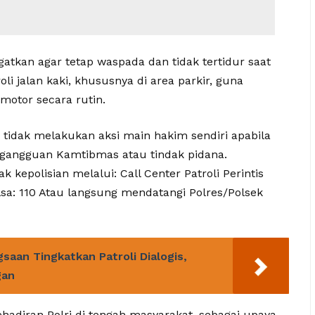
gatkan agar tetap waspada dan tidak tertidur saat
li jalan kaki, khususnya di area parkir, guna
motor secara rutin.
r tidak melakukan aksi main hakim sendiri apabila
ngguan Kamtibmas atau tindak pidana.
 kepolisian melalui: Call Center Patroli Perintis
lsa: 110 Atau langsung mendatangi Polres/Polsek
aan Tingkatkan Patroli Dialogis,
gan
ehadiran Polri di tengah masyarakat, sebagai upaya