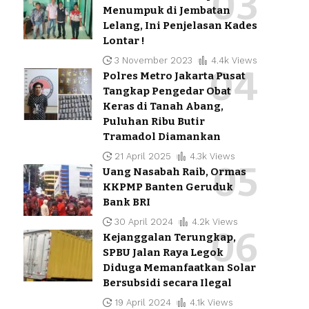
Menumpuk di Jembatan
Lelang, Ini Penjelasan Kades
Lontar !
3 November 2023
4.4k Views
Polres Metro Jakarta Pusat
Tangkap Pengedar Obat
Keras di Tanah Abang,
Puluhan Ribu Butir
Tramadol Diamankan
21 April 2025
4.3k Views
Uang Nasabah Raib, Ormas
KKPMP Banten Geruduk
Bank BRI
30 April 2024
4.2k Views
Kejanggalan Terungkap,
SPBU Jalan Raya Legok
Diduga Memanfaatkan Solar
Bersubsidi secara Ilegal
19 April 2024
4.1k Views