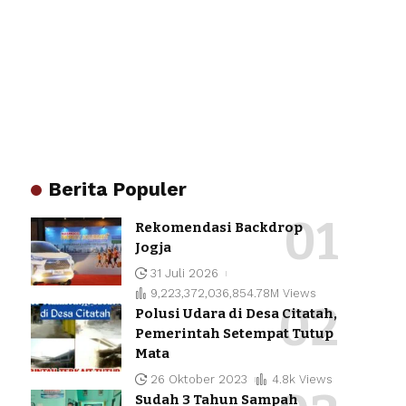
Berita Populer
Rekomendasi Backdrop
Jogja
31 Juli 2026
9,223,372,036,854.78M Views
Polusi Udara di Desa Citatah,
Pemerintah Setempat Tutup
Mata
26 Oktober 2023
4.8k Views
Sudah 3 Tahun Sampah