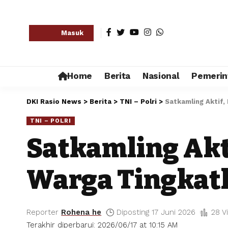
Masuk
Home
Berita
Nasional
Pemerin
DKI Rasio News
>
Berita
>
TNI – Polri
>
Satkamling Aktif,
TNI – POLRI
Satkamling Akt
Warga Tingkat
Reporter
Rohena he
Diposting 17 Juni 2026
28 V
Terakhir diperbarui: 2026/06/17 at 10:15 AM