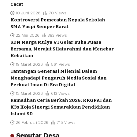
Cacat
10 Juni 2026
70 Views
Kontroversi Pemecatan Kepala Sekolah
SMA Yaspi Semper Barat
22 Mei 2026
383 Views
SDN Marga Mulya VI Gelar Buka Puasa
Bersama, Merajut Silaturahmi dan Menebar
Kebaikan
18 Maret 2026
561 Views
Tantangan Generasi Milenial Dalam
Menghadapi Pengaruh Media Sosial dan
Perkuat Iman Di Era Digital
12 Maret 2026
613 Views
Ramadhan Ceria Berkah 2026: KKGPAI dan
K3s Koja Sinergi Semarakkan Pendidikan
Islami SD
26 Februari 2026
715 Views
Seputar Desa