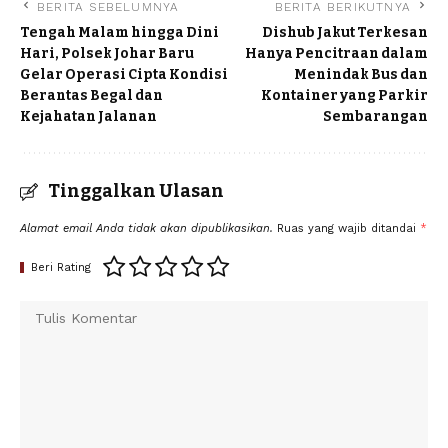
BERITA SEBELUMNYA
BERITA BERIKUTNYA
Tengah Malam hingga Dini
Dishub Jakut Terkesan
Hari, Polsek Johar Baru
Hanya Pencitraan dalam
Gelar Operasi Cipta Kondisi
Menindak Bus dan
Berantas Begal dan
Kontainer yang Parkir
Kejahatan Jalanan
Sembarangan
Tinggalkan Ulasan
Alamat email Anda tidak akan dipublikasikan.
Ruas yang wajib ditandai
*
Beri Rating