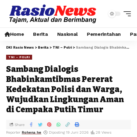
Home
Berita
Nasional
Pemerintahan
Pa
DKI Rasio News
>
Berita
>
TNI – Polri
>
Sambang Dialogis Bhabinkamtibmas Pererat Kedekatan Polisi dan Warga, Wujudkan Lingkungan Aman di Cempaka Putih Timur
TNI – POLRI
Sambang Dialogis
Bhabinkamtibmas Pererat
Kedekatan Polisi dan Warga,
Wujudkan Lingkungan Aman
di Cempaka Putih Timur
Share
Reporter
Rohena he
Diposting 19 Juni 2026
28 Views