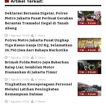
Artikel Terkait:
Deklarasi Bersama Digelar, Polres
Metro Jakarta Pusat Perkuat Gerakan
Berantas Tramadol Ilegal di Tanah
TNI – POLRI
Abang
7 Agustus 2026
7 Views
Polres Metro Jakarta Pusat Ungkap
Tiga Kasus Ganja 132 Kg, Selamatkan
26.750 Jiwa dari Bahaya Narkotika
TNI – POLRI
7 Agustus 2026
9 Views
Brimob Polda Metro Jaya Bubarkan
Balap Liar, Sembilan Motor
Diamankan di Jakarta Timur
TNI – POLRI
7 Agustus 2026
8 Views
Tingkatkan Kesiapsiagaan Personel
Melalui Latihan Peningkatan
Kemampuan Dalmas
TNI – POLRI
7 Agustus 2026
7 Views