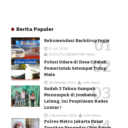
Berita Populer
Rekomendasi Backdrop Jogja
31 Juli 2026
9,223,372,036,854.78M Views
Polusi Udara di Desa Citatah,
Pemerintah Setempat Tutup
Mata
26 Oktober 2023
4.8k Views
Sudah 3 Tahun Sampah
Menumpuk di Jembatan
Lelang, Ini Penjelasan Kades
Lontar !
3 November 2023
4.4k Views
Polres Metro Jakarta Pusat
Tangkap Pengedar Obat Keras