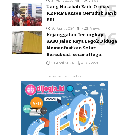
21 April 2025
4.3k Views
Uang Nasabah Raib, Ormas
KKPMP Banten Geruduk Bank
BRI
30 April 2024
4.2k Views
Kejanggalan Terungkap,
SPBU Jalan Raya Legok Diduga
Memanfaatkan Solar
Bersubsidi secara Ilegal
19 April 2024
4.1k Views
Jasa Website & Artikel SEO