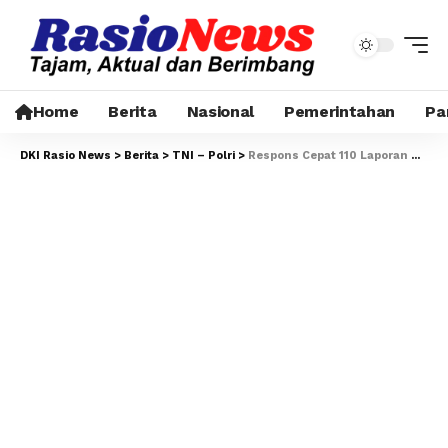
Home
Berita
Nasional
Pemerintahan
Pa
DKI Rasio News
>
Berita
>
TNI – Polri
>
Respons Cepat 110 Laporan Warga, Polisi Cek Dugaan Tawuran di Kawasan Petamburan