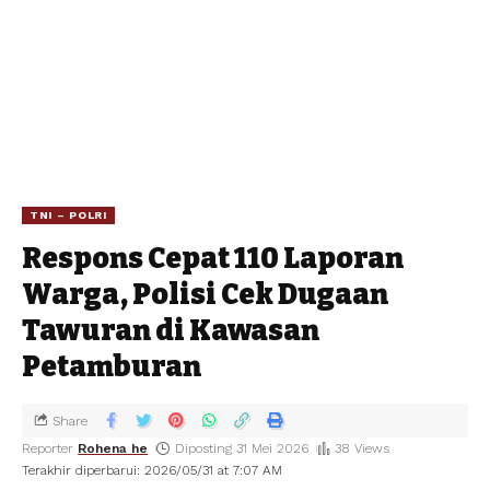
TNI – POLRI
Respons Cepat 110 Laporan
Warga, Polisi Cek Dugaan
Tawuran di Kawasan
Petamburan
Share
Reporter
Rohena he
Diposting 31 Mei 2026
38 Views
Terakhir diperbarui: 2026/05/31 at 7:07 AM