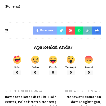
(Rohena)
Facebook
Apa Reaksi Anda?
Suka
Galau
Kocak
Terkejut
Emosi
0
0
0
0
0
BERITA SEBELUMNYA
BERITA BERIKUTNYA
Razia Stasioner di Cikini Gold
Merawat Keamanan
Center, Polsek Metro Menteng
dari Lingkungan,