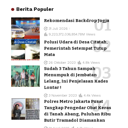
Berita Populer
Rekomendasi Backdrop Jogja
31 Juli 2026
9,223,372,036,854.78M Views
Polusi Udara di Desa Citatah,
Pemerintah Setempat Tutup
Mata
26 Oktober 2023
4.8k Views
Sudah 3 Tahun Sampah
Menumpuk di Jembatan
Lelang, Ini Penjelasan Kades
Lontar !
3 November 2023
4.4k Views
Polres Metro Jakarta Pusat
Tangkap Pengedar Obat Keras
di Tanah Abang, Puluhan Ribu
Butir Tramadol Diamankan