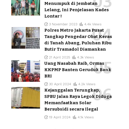
Menumpuk di Jembatan
Lelang, Ini Penjelasan Kades
Lontar !
3 November 2023
4.4k Views
Polres Metro Jakarta Pusat
Tangkap Pengedar Obat Keras
di Tanah Abang, Puluhan Ribu
Butir Tramadol Diamankan
21 April 2025
4.3k Views
Uang Nasabah Raib, Ormas
KKPMP Banten Geruduk Bank
BRI
30 April 2024
4.2k Views
Kejanggalan Terungkap,
SPBU Jalan Raya Legok Diduga
Memanfaatkan Solar
Bersubsidi secara Ilegal
19 April 2024
4.1k Views