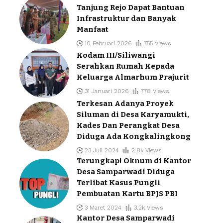
Tanjung Rejo Dapat Bantuan
Infrastruktur dan Banyak
Manfaat
10 Februari 2026
755 Views
Kodam III/Siliwangi
Serahkan Rumah Kepada
Keluarga Almarhum Prajurit
31 Januari 2026
778 Views
Terkesan Adanya Proyek
Siluman di Desa Karyamukti,
Kades Dan Perangkat Desa
Diduga Ada Kongkalingkong
23 Juli 2024
2.8k Views
Terungkap! Oknum di Kantor
Desa Samparwadi Diduga
Terlibat Kasus Pungli
Pembuatan Kartu BPJS PBI
3 Maret 2024
3.2k Views
Kantor Desa Samparwadi