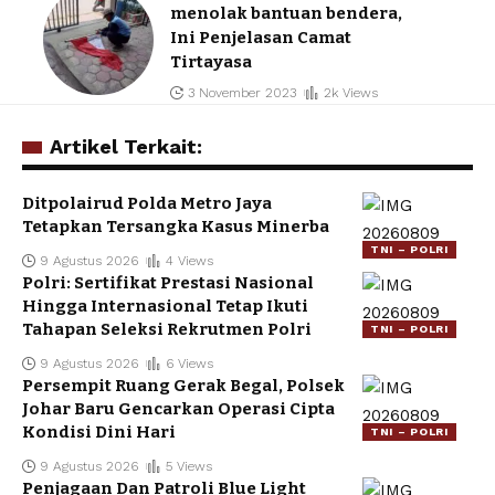
menolak bantuan bendera,
Ini Penjelasan Camat
Tirtayasa
3 November 2023
2k Views
Artikel Terkait:
Ditpolairud Polda Metro Jaya
Tetapkan Tersangka Kasus Minerba
TNI – POLRI
9 Agustus 2026
4 Views
Polri: Sertifikat Prestasi Nasional
Hingga Internasional Tetap Ikuti
Tahapan Seleksi Rekrutmen Polri
TNI – POLRI
9 Agustus 2026
6 Views
Persempit Ruang Gerak Begal, Polsek
Johar Baru Gencarkan Operasi Cipta
Kondisi Dini Hari
TNI – POLRI
9 Agustus 2026
5 Views
Penjagaan Dan Patroli Blue Light