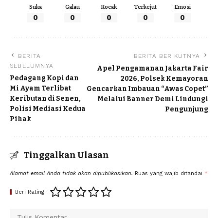
Suka
Galau
Kocak
Terkejut
Emosi
0
0
0
0
0
BERITA
BERITA BERIKUTNYA
SEBELUMNYA
Apel Pengamanan Jakarta Fair
Pedagang Kopi dan
2026, Polsek Kemayoran
Mi Ayam Terlibat
Gencarkan Imbauan “Awas Copet”
Keributan di Senen,
Melalui Banner Demi Lindungi
Polisi Mediasi Kedua
Pengunjung
Pihak
Tinggalkan Ulasan
Alamat email Anda tidak akan dipublikasikan.
Ruas yang wajib ditandai
*
Beri Rating