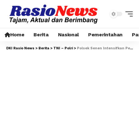
Home
Berita
Nasional
Pemerintahan
Pa
DKI Rasio News
>
Berita
>
TNI – Polri
>
Polsek Senen Intensifkan Pengaturan Lalu Lintas Pagi dan Sore, Arus Kendaraan Tetap Lancar