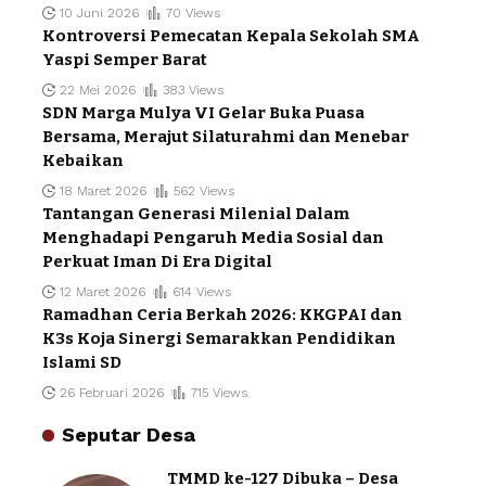
10 Juni 2026
70 Views
Kontroversi Pemecatan Kepala Sekolah SMA
Yaspi Semper Barat
22 Mei 2026
383 Views
SDN Marga Mulya VI Gelar Buka Puasa
Bersama, Merajut Silaturahmi dan Menebar
Kebaikan
18 Maret 2026
562 Views
Tantangan Generasi Milenial Dalam
Menghadapi Pengaruh Media Sosial dan
Perkuat Iman Di Era Digital
12 Maret 2026
614 Views
Ramadhan Ceria Berkah 2026: KKGPAI dan
K3s Koja Sinergi Semarakkan Pendidikan
Islami SD
26 Februari 2026
715 Views
Seputar Desa
TMMD ke-127 Dibuka – Desa