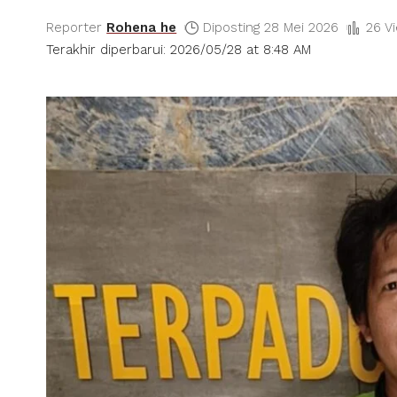
Reporter
Rohena he
Diposting 28 Mei 2026
26 V
Terakhir diperbarui: 2026/05/28 at 8:48 AM