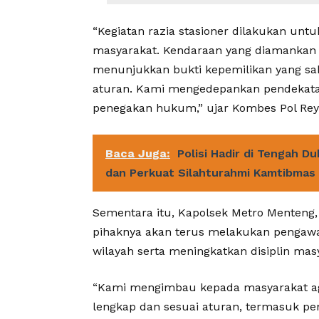
“Kegiatan razia stasioner dilakukan un
masyarakat. Kendaraan yang diamankan 
menunjukkan bukti kepemilikan yang sa
aturan. Kami mengedepankan pendekata
penegakan hukum,” ujar Kombes Pol Reyn
Baca Juga:
Polisi Hadir di Tengah D
dan Perkuat Silahturahmi Kamtibmas
Sementara itu, Kapolsek Metro Menteng
pihaknya akan terus melakukan pengaw
wilayah serta meningkatkan disiplin masy
“Kami mengimbau kepada masyarakat ag
lengkap dan sesuai aturan, termasuk pe