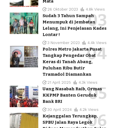
Mata
26 Oktober 2023
4.8k Views
Sudah 3 Tahun Sampah
Menumpuk di Jembatan
Lelang, Ini Penjelasan Kades
Lontar !
3 November 2023
4.4k Views
Polres Metro Jakarta Pusat
Tangkap Pengedar Obat
Keras di Tanah Abang,
Puluhan Ribu Butir
Tramadol Diamankan
21 April 2025
4.3k Views
Uang Nasabah Raib, Ormas
KKPMP Banten Geruduk
Bank BRI
30 April 2024
4.2k Views
Kejanggalan Terungkap,
SPBU Jalan Raya Legok