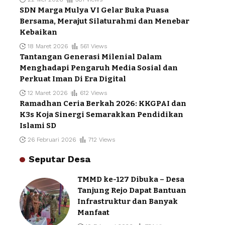
SDN Marga Mulya VI Gelar Buka Puasa
Bersama, Merajut Silaturahmi dan Menebar
Kebaikan
18 Maret 2026
561 Views
Tantangan Generasi Milenial Dalam
Menghadapi Pengaruh Media Sosial dan
Perkuat Iman Di Era Digital
12 Maret 2026
612 Views
Ramadhan Ceria Berkah 2026: KKGPAI dan
K3s Koja Sinergi Semarakkan Pendidikan
Islami SD
26 Februari 2026
712 Views
Seputar Desa
TMMD ke-127 Dibuka – Desa
Tanjung Rejo Dapat Bantuan
Infrastruktur dan Banyak
Manfaat