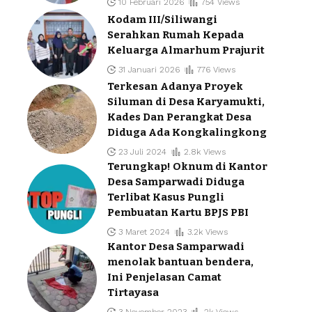
10 Februari 2026
754 Views
Kodam III/Siliwangi
Serahkan Rumah Kepada
Keluarga Almarhum Prajurit
31 Januari 2026
776 Views
Terkesan Adanya Proyek
Siluman di Desa Karyamukti,
Kades Dan Perangkat Desa
Diduga Ada Kongkalingkong
23 Juli 2024
2.8k Views
Terungkap! Oknum di Kantor
Desa Samparwadi Diduga
Terlibat Kasus Pungli
Pembuatan Kartu BPJS PBI
3 Maret 2024
3.2k Views
Kantor Desa Samparwadi
menolak bantuan bendera,
Ini Penjelasan Camat
Tirtayasa