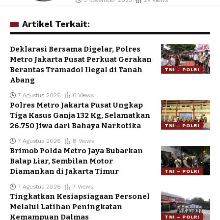
3 November 2023
2k Views
Artikel Terkait:
Deklarasi Bersama Digelar, Polres
Metro Jakarta Pusat Perkuat Gerakan
Berantas Tramadol Ilegal di Tanah
TNI – POLRI
Abang
7 Agustus 2026
6 Views
Polres Metro Jakarta Pusat Ungkap
Tiga Kasus Ganja 132 Kg, Selamatkan
26.750 Jiwa dari Bahaya Narkotika
TNI – POLRI
7 Agustus 2026
8 Views
Brimob Polda Metro Jaya Bubarkan
Balap Liar, Sembilan Motor
Diamankan di Jakarta Timur
TNI – POLRI
7 Agustus 2026
7 Views
Tingkatkan Kesiapsiagaan Personel
Melalui Latihan Peningkatan
Kemampuan Dalmas
TNI – POLRI