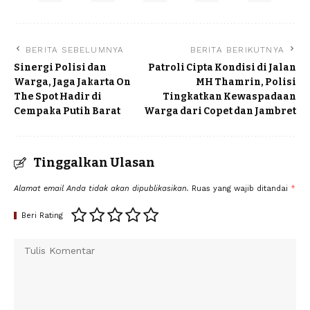
BERITA SEBELUMNYA
BERITA BERIKUTNYA
Sinergi Polisi dan
Patroli Cipta Kondisi di Jalan
Warga, Jaga Jakarta On
MH Thamrin, Polisi
The Spot Hadir di
Tingkatkan Kewaspadaan
Cempaka Putih Barat
Warga dari Copet dan Jambret
Tinggalkan Ulasan
Alamat email Anda tidak akan dipublikasikan.
Ruas yang wajib ditandai
*
Beri Rating