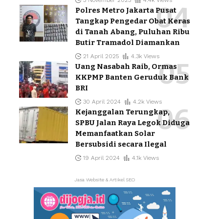
3 November 2023
4.4k Views
Polres Metro Jakarta Pusat
Tangkap Pengedar Obat Keras
di Tanah Abang, Puluhan Ribu
Butir Tramadol Diamankan
21 April 2025
4.3k Views
Uang Nasabah Raib, Ormas
KKPMP Banten Geruduk Bank
BRI
30 April 2024
4.2k Views
Kejanggalan Terungkap,
SPBU Jalan Raya Legok Diduga
Memanfaatkan Solar
Bersubsidi secara Ilegal
19 April 2024
4.1k Views
Jasa Website & Artikel SEO