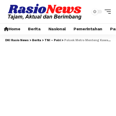
Home
Berita
Nasional
Pemerintahan
Pa
DKI Rasio News
>
Berita
>
TNI – Polri
>
Polsek Metro Menteng Kawal Aksi Unjuk Rasa Mahasiswa NTB di Kantor DPP Partai NasDem Berjalan Aman dan Kondusif