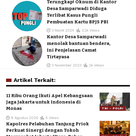
Terungkap! Oknum di Kantor
Desa Samparwadi Diduga
Terlibat Kasus Pungli
Pembuatan Kartu BPJS PBI
3 Maret 2024
3.2k Views
Kantor Desa Samparwadi
menolak bantuan bendera,
Ini Penjelasan Camat
Tirtayasa
3 November 2023
2k Views
Artikel Terkait:
11 Ribu Orang Ikuti Apel Kebangsaan
Jaga Jakarta untuk Indonesia di
Monas
TNI – POLRI
8 Agustus 2026
4 Views
Kapolres Pelabuhan Tanjung Priok
Perkuat Sinergi dengan Tokoh