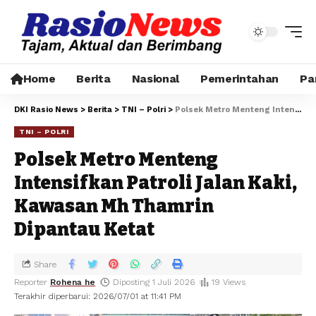
Home
Berita
Nasional
Pemerintahan
Pa
DKI Rasio News
>
Berita
>
TNI – Polri
>
Polsek Metro Menteng Intensifkan Patroli Jalan Kaki, Kawasan Mh Thamrin Dipantau Ketat
TNI – POLRI
Polsek Metro Menteng
Intensifkan Patroli Jalan Kaki,
Kawasan Mh Thamrin
Dipantau Ketat
Share
Reporter
Rohena he
Diposting 1 Juli 2026
19 Views
Terakhir diperbarui: 2026/07/01 at 11:41 PM