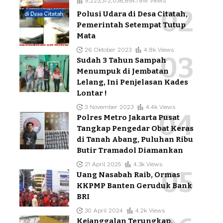
9,223,372,036,854.78M Views
Polusi Udara di Desa Citatah,
Pemerintah Setempat Tutup
Mata
26 Oktober 2023
4.8k Views
Sudah 3 Tahun Sampah
Menumpuk di Jembatan
Lelang, Ini Penjelasan Kades
Lontar !
3 November 2023
4.4k Views
Polres Metro Jakarta Pusat
Tangkap Pengedar Obat Keras
di Tanah Abang, Puluhan Ribu
Butir Tramadol Diamankan
21 April 2025
4.3k Views
Uang Nasabah Raib, Ormas
KKPMP Banten Geruduk Bank
BRI
30 April 2024
4.2k Views
Kejanggalan Terungkap,