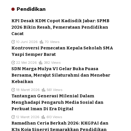
Pendidikan
KPI Desak KDM Copot Kadisdik Jabar: SPMB
2026 Bikin Resah, Pemerataan Pendidikan
Cacat
10 Juni 2026
70 Views
Kontroversi Pemecatan Kepala Sekolah SMA
Yaspi Semper Barat
22 Mei 2026
382 Views
SDN Marga Mulya VI Gelar Buka Puasa
Bersama, Merajut Silaturahmi dan Menebar
Kebaikan
18 Maret 2026
561 Views
Tantangan Generasi Milenial Dalam
Menghadapi Pengaruh Media Sosial dan
Perkuat Iman Di Era Digital
12 Maret 2026
613 Views
Ramadhan Ceria Berkah 2026: KKGPAI dan
K3s Koja Sinergi Semarakkan Pendidikan