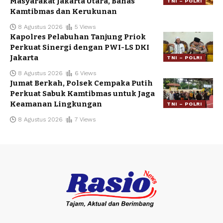
Masyarakat Jakarta Utara, Bahas
TNI – POLRI
Kamtibmas dan Kerukunan
8 Agustus 2026
5 Views
Kapolres Pelabuhan Tanjung Priok
Perkuat Sinergi dengan PWI-LS DKI
Jakarta
TNI – POLRI
8 Agustus 2026
6 Views
Jumat Berkah, Polsek Cempaka Putih
Perkuat Sabuk Kamtibmas untuk Jaga
Keamanan Lingkungan
TNI – POLRI
8 Agustus 2026
7 Views