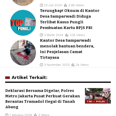
23 Juli 2024
2.8k Views
Terungkap! Oknum di Kantor
Desa Samparwadi Diduga
Terlibat Kasus Pungli
Pembuatan Kartu BPJS PBI
3 Maret 2024
3.2k Views
Kantor Desa Samparwadi
menolak bantuan bendera,
Ini Penjelasan Camat
Tirtayasa
3 November 2023
2k Views
Artikel Terkait:
Deklarasi Bersama Digelar, Polres
Metro Jakarta Pusat Perkuat Gerakan
Berantas Tramadol Ilegal di Tanah
TNI – POLRI
Abang
7 Agustus 2026
3 Views