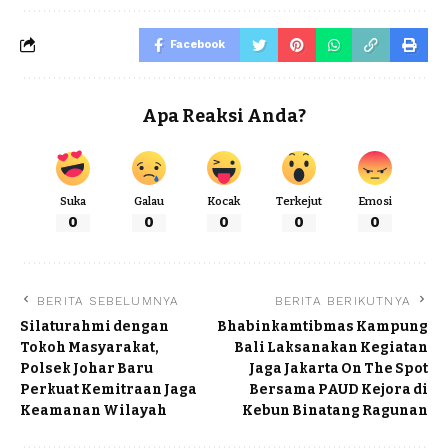
Facebook
Apa Reaksi Anda?
Suka
Galau
Kocak
Terkejut
Emosi
0
0
0
0
0
BERITA SEBELUMNYA
BERITA BERIKUTNYA
Silaturahmi dengan
Bhabinkamtibmas Kampung
Tokoh Masyarakat,
Bali Laksanakan Kegiatan
Polsek Johar Baru
Jaga Jakarta On The Spot
Perkuat Kemitraan Jaga
Bersama PAUD Kejora di
Keamanan Wilayah
Kebun Binatang Ragunan