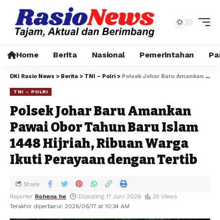
Home
Berita
Nasional
Pemerintahan
Pa
DKI Rasio News
>
Berita
>
TNI – Polri
>
Polsek Johar Baru Amankan Pawai Obor Tahun Baru Islam 1448 Hijriah, Ribuan Warga Ikuti Perayaan dengan Tertib
TNI – POLRI
Polsek Johar Baru Amankan
Pawai Obor Tahun Baru Islam
1448 Hijriah, Ribuan Warga
Ikuti Perayaan dengan Tertib
Share
Reporter
Rohena he
Diposting 17 Juni 2026
25 Views
Terakhir diperbarui: 2026/06/17 at 10:34 AM