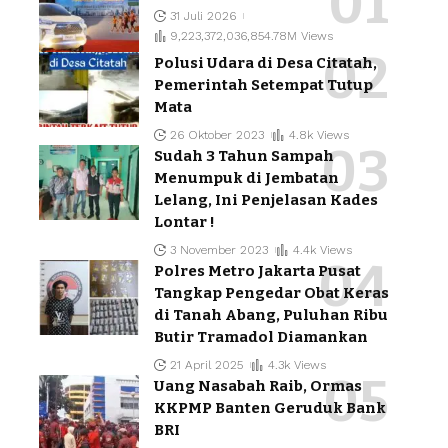
31 Juli 2026
9,223,372,036,854.78M Views
Polusi Udara di Desa Citatah,
Pemerintah Setempat Tutup
Mata
26 Oktober 2023
4.8k Views
Sudah 3 Tahun Sampah
Menumpuk di Jembatan
Lelang, Ini Penjelasan Kades
Lontar !
3 November 2023
4.4k Views
Polres Metro Jakarta Pusat
Tangkap Pengedar Obat Keras
di Tanah Abang, Puluhan Ribu
Butir Tramadol Diamankan
21 April 2025
4.3k Views
Uang Nasabah Raib, Ormas
KKPMP Banten Geruduk Bank
BRI