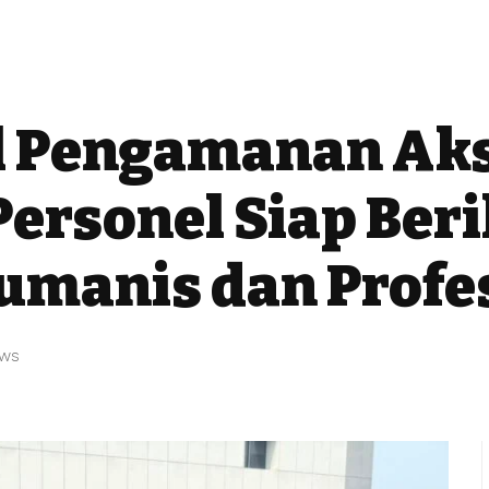
el Pengamanan Aks
Personel Siap Ber
manis dan Profe
ews