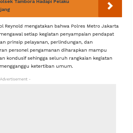
Polsek Tambora Hadapi Pelaku
jang
ol Reynold mengatakan bahwa Polres Metro Jakarta
engawal setiap kegiatan penyampaian pendapat
n prinsip pelayanan, perlindungan, dan
iran personel pengamanan diharapkan mampu
dan kondusif sehingga seluruh rangkaian kegiatan
a mengganggu ketertiban umum.
 Advertisement -