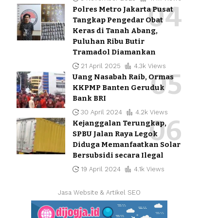
Polres Metro Jakarta Pusat
Tangkap Pengedar Obat
Keras di Tanah Abang,
Puluhan Ribu Butir
Tramadol Diamankan
21 April 2025
4.3k Views
Uang Nasabah Raib, Ormas
KKPMP Banten Geruduk
Bank BRI
30 April 2024
4.2k Views
Kejanggalan Terungkap,
SPBU Jalan Raya Legok
Diduga Memanfaatkan Solar
Bersubsidi secara Ilegal
19 April 2024
4.1k Views
Jasa Website & Artikel SEO