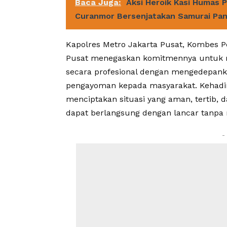
Baca Juga:
Aksi Heroik Kasi Humas 
Curanmor Bersenjatakan Samurai Pan
Kapolres Metro Jakarta Pusat, Kombes P
Pusat menegaskan komitmennya untuk m
secara profesional dengan mengedepanka
pengayoman kepada masyarakat. Kehad
menciptakan situasi yang aman, tertib, 
dapat berlangsung dengan lancar tanp
-