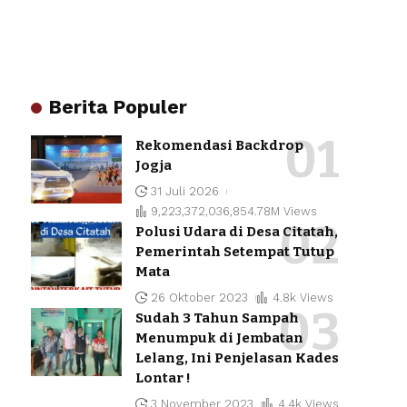
Berita Populer
Rekomendasi Backdrop
Jogja
31 Juli 2026
9,223,372,036,854.78M Views
Polusi Udara di Desa Citatah,
Pemerintah Setempat Tutup
Mata
26 Oktober 2023
4.8k Views
Sudah 3 Tahun Sampah
Menumpuk di Jembatan
Lelang, Ini Penjelasan Kades
Lontar !
3 November 2023
4.4k Views