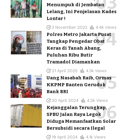
Menumpuk di Jembatan
Lelang, Ini Penjelasan Kades
Lontar !
3 November 2023
4.4k Views
Polres Metro Jakarta Pusat
Tangkap Pengedar Obat
Keras di Tanah Abang,
Puluhan Ribu Butir
Tramadol Diamankan
21 April 2025
4.3k Views
Uang Nasabah Raib, Ormas
KKPMP Banten Geruduk
Bank BRI
30 April 2024
4.2k Views
Kejanggalan Terungkap,
SPBU Jalan Raya Legok
Diduga Memanfaatkan Solar
Bersubsidi secara Ilegal
19 April 2024
4.1k Views