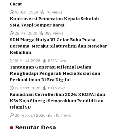
Cacat
10 Juni 2026
70 Views
Kontroversi Pemecatan Kepala Sekolah
SMA Yaspi Semper Barat
22 Mei 2026
382 Views
SDN Marga Mulya VI Gelar Buka Puasa
Bersama, Merajut Silaturahmi dan Menebar
Kebaikan
18 Maret 2026
561 Views
Tantangan Generasi Milenial Dalam
Menghadapi Pengaruh Media Sosial dan
Perkuat Iman Di Era Digital
12 Maret 2026
613 Views
Ramadhan Ceria Berkah 2026: KKGPAI dan
K3s Koja Sinergi Semarakkan Pendidikan
Islami SD
26 Februari 2026
715 Views
Seputar Desa