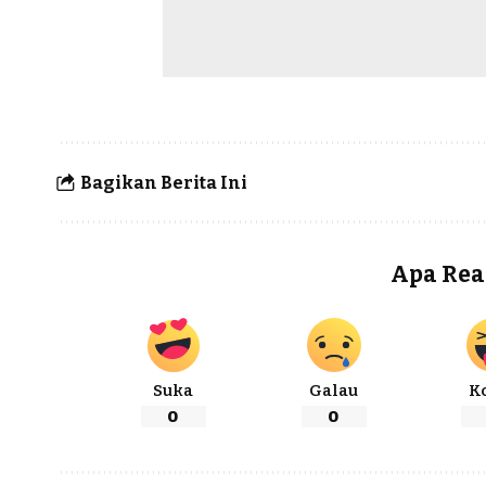
Bagikan Berita Ini
Apa Rea
Suka
Galau
K
0
0