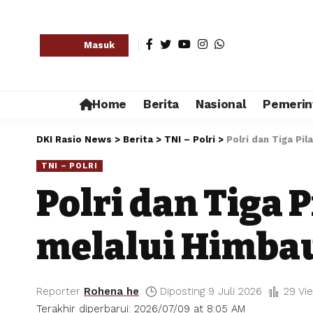
Masuk
Home
Berita
Nasional
Pemerin
DKI Rasio News
>
Berita
>
TNI – Polri
>
Polri dan Tiga P
TNI – POLRI
Polri dan Tiga
melalui Himba
Reporter
Rohena he
Diposting 9 Juli 2026
29 Vi
Terakhir diperbarui: 2026/07/09 at 8:05 AM