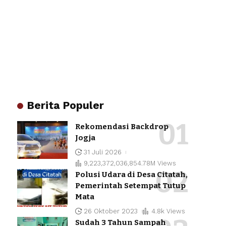
Berita Populer
Rekomendasi Backdrop
Jogja
31 Juli 2026
9,223,372,036,854.78M Views
Polusi Udara di Desa Citatah,
Pemerintah Setempat Tutup
Mata
26 Oktober 2023
4.8k Views
Sudah 3 Tahun Sampah