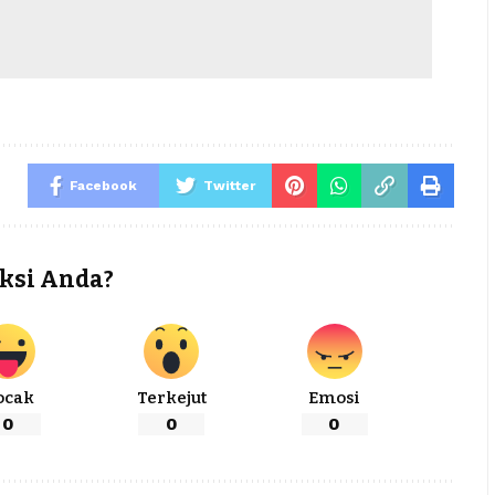
Facebook
Twitter
ksi Anda?
ocak
Terkejut
Emosi
0
0
0