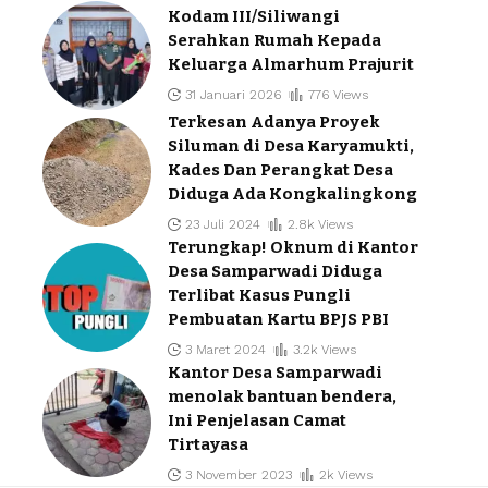
Kodam III/Siliwangi
Serahkan Rumah Kepada
Keluarga Almarhum Prajurit
31 Januari 2026
776 Views
Terkesan Adanya Proyek
Siluman di Desa Karyamukti,
Kades Dan Perangkat Desa
Diduga Ada Kongkalingkong
23 Juli 2024
2.8k Views
Terungkap! Oknum di Kantor
Desa Samparwadi Diduga
Terlibat Kasus Pungli
Pembuatan Kartu BPJS PBI
3 Maret 2024
3.2k Views
Kantor Desa Samparwadi
menolak bantuan bendera,
Ini Penjelasan Camat
Tirtayasa
3 November 2023
2k Views