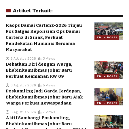
Artikel Terkait:
Kaops Damai Cartenz-2026 Tinjau
Pos Satgas Kepolisian Ops Damai
Cartenz di Sinak, Perkuat
TNI – POLRI
Pendekatan Humanis Bersama
Masyarakat
6 Agustus 2026
3 Views
Dekatkan Diri dengan Warga,
Bhabinkamtibmas Johar Baru
Perkuat Keamanan RW 09
TNI – POLRI
6 Agustus 2026
5 Views
Poskamling Jadi Garda Terdepan,
Bhabinkamtibmas Johar Baru Ajak
Warga Perkuat Kewaspadaan
TNI – POLRI
6 Agustus 2026
7 Views
Aktif Sambangi Poskamling,
Bhabinkamtibmas Johar Baru