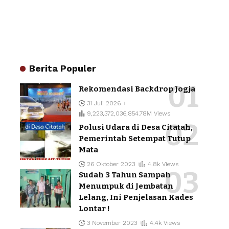
Berita Populer
Rekomendasi Backdrop Jogja
31 Juli 2026
9,223,372,036,854.78M Views
Polusi Udara di Desa Citatah,
Pemerintah Setempat Tutup
Mata
26 Oktober 2023
4.8k Views
Sudah 3 Tahun Sampah
Menumpuk di Jembatan
Lelang, Ini Penjelasan Kades
Lontar !
3 November 2023
4.4k Views