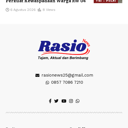
Perkuat Kewaspadaan Warga RW 04
TNI – POLRI
6 Agustus 2026
8 Views
rasionews25@gmail.com
0857 7086 7210