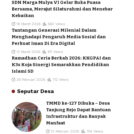
SDN Marga Mulya VI Gelar Buka Puasa
Bersama, Merajut Silaturahmi dan Menebar
Kebaikan
18 Maret 2026
560 Views
Tantangan Generasi Milenial Dalam
Menghadapi Pengaruh Media Sosial dan
Perkuat Iman Di Era Digital
12 Maret 2026
611 Views
Ramadhan Ceria Berkah 2026: KKGPAI dan
K3s Koja Sinergi Semarakkan Pendidikan
Islami SD
26 Februari 2026
712 Views
Seputar Desa
TMMD ke-127 Dibuka – Desa
Tanjung Rejo Dapat Bantuan
Infrastruktur dan Banyak
Manfaat
10 Februari 2026
754 Views