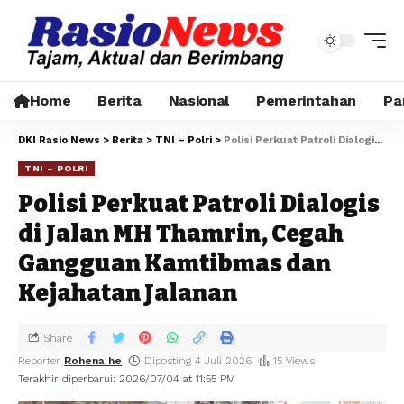
Home
Berita
Nasional
Pemerintahan
Pa
DKI Rasio News
>
Berita
>
TNI – Polri
>
Polisi Perkuat Patroli Dialogis di Jalan MH Thamrin, Cegah Gangguan Kamtibmas dan Kejahatan Jalanan
TNI – POLRI
Polisi Perkuat Patroli Dialogis
di Jalan MH Thamrin, Cegah
Gangguan Kamtibmas dan
Kejahatan Jalanan
Share
Reporter
Rohena he
Diposting 4 Juli 2026
15 Views
Terakhir diperbarui: 2026/07/04 at 11:55 PM