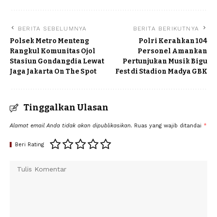
BERITA SEBELUMNYA
BERITA BERIKUTNYA
Polsek Metro Menteng
Polri Kerahkan 104
Rangkul Komunitas Ojol
Personel Amankan
Stasiun Gondangdia Lewat
Pertunjukan Musik Bigu
Jaga Jakarta On The Spot
Fest di Stadion Madya GBK
Tinggalkan Ulasan
Alamat email Anda tidak akan dipublikasikan.
Ruas yang wajib ditandai
*
Beri Rating