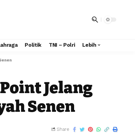
lahraga
Politik
TNI – Polri
Lebih
 Senen
 Point Jelang
ayah Senen
Share