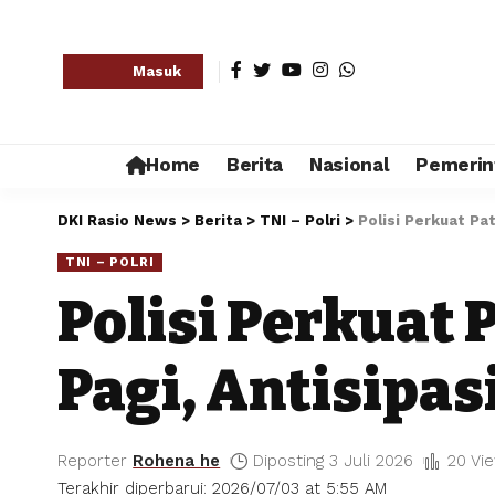
Masuk
Home
Berita
Nasional
Pemerin
DKI Rasio News
>
Berita
>
TNI – Polri
>
Polisi Perkuat Pa
TNI – POLRI
Polisi Perkuat 
Pagi, Antisipa
Reporter
Rohena he
Diposting 3 Juli 2026
20 Vi
Terakhir diperbarui: 2026/07/03 at 5:55 AM