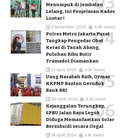
Menumpuk di Jembatan
Lelang, Ini Penjelasan Kades
Lontar !
3 November 2023
4.4k Views
Polres Metro Jakarta Pusat
Tangkap Pengedar Obat
Keras di Tanah Abang,
Puluhan Ribu Butir
Tramadol Diamankan
21 April 2025
4.3k Views
Uang Nasabah Raib, Ormas
KKPMP Banten Geruduk
Bank BRI
30 April 2024
4.2k Views
Kejanggalan Terungkap,
SPBU Jalan Raya Legok
Diduga Memanfaatkan Solar
Bersubsidi secara Ilegal
19 April 2024
4.1k Views