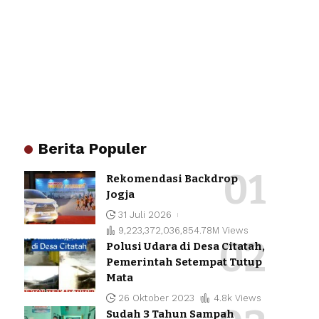
Berita Populer
Rekomendasi Backdrop
Jogja
31 Juli 2026
9,223,372,036,854.78M Views
Polusi Udara di Desa Citatah,
Pemerintah Setempat Tutup
Mata
26 Oktober 2023
4.8k Views
Sudah 3 Tahun Sampah