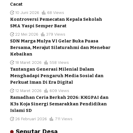
Cacat
10 Juni 2026
68 Views
Kontroversi Pemecatan Kepala Sekolah
SMA Yaspi Semper Barat
22 Mei 2026
379 Views
SDN Marga Mulya VI Gelar Buka Puasa
Bersama, Merajut Silaturahmi dan Menebar
Kebaikan
18 Maret 2026
558 Views
Tantangan Generasi Milenial Dalam
Menghadapi Pengaruh Media Sosial dan
Perkuat Iman Di Era Digital
12 Maret 2026
609 Views
Ramadhan Ceria Berkah 2026: KKGPAI dan
K3s Koja Sinergi Semarakkan Pendidikan
Islami SD
26 Februari 2026
711 Views
Seputar Desa