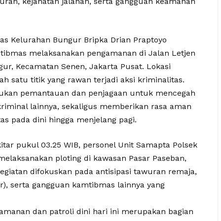
wuran, kejahatan jalanan, serta gangguan keamanan
as Kelurahan Bungur Bripka Drian Praptoyo
ibmas melaksanakan pengamanan di Jalan Letjen
ur, Kecamatan Senen, Jakarta Pusat. Lokasi
ah satu titik yang rawan terjadi aksi kriminalitas.
akukan pemantauan dan penjagaan untuk mencegah
kriminal lainnya, sekaligus memberikan rasa aman
as pada dini hingga menjelang pagi.
tar pukul 03.25 WIB, personel Unit Samapta Polsek
melaksanakan ploting di kawasan Pasar Paseban,
giatan difokuskan pada antisipasi tawuran remaja,
r), serta gangguan kamtibmas lainnya yang
manan dan patroli dini hari ini merupakan bagian