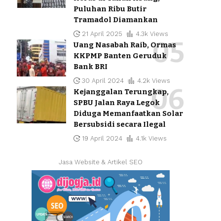
Puluhan Ribu Butir
Tramadol Diamankan
21 April 2025
4.3k Views
Uang Nasabah Raib, Ormas
KKPMP Banten Geruduk
Bank BRI
30 April 2024
4.2k Views
Kejanggalan Terungkap,
SPBU Jalan Raya Legok
Diduga Memanfaatkan Solar
Bersubsidi secara Ilegal
19 April 2024
4.1k Views
Jasa Website & Artikel SEO