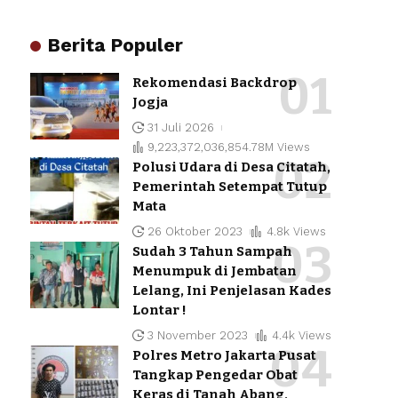
Berita Populer
Rekomendasi Backdrop
Jogja
31 Juli 2026
9,223,372,036,854.78M Views
Polusi Udara di Desa Citatah,
Pemerintah Setempat Tutup
Mata
26 Oktober 2023
4.8k Views
Sudah 3 Tahun Sampah
Menumpuk di Jembatan
Lelang, Ini Penjelasan Kades
Lontar !
3 November 2023
4.4k Views
Polres Metro Jakarta Pusat
Tangkap Pengedar Obat
Keras di Tanah Abang,