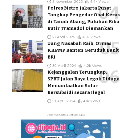
3 November 2023
4.4k Views
Polres Metro Jakarta Pusat
Tangkap Pengedar Obat Keras
di Tanah Abang, Puluhan Ribu
Butir Tramadol Diamankan
21 April 2025
4.3k Views
Uang Nasabah Raib, Ormas
KKPMP Banten Geruduk Bank
BRI
30 April 2024
4.2k Views
Kejanggalan Terungkap,
SPBU Jalan Raya Legok Diduga
Memanfaatkan Solar
Bersubsidi secara Ilegal
19 April 2024
4.1k Views
Jasa Website & Artikel SEO