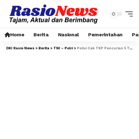
Home
Berita
Nasional
Pemerintahan
Pa
DKI Rasio News
>
Berita
>
TNI – Polri
>
Polisi Cek TKP Pencurian 5 Tabung Gas di Warteg Bungur, Korban Diminta Buat Laporan