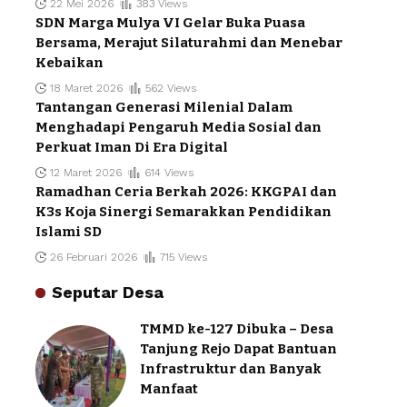
22 Mei 2026
383 Views
SDN Marga Mulya VI Gelar Buka Puasa
Bersama, Merajut Silaturahmi dan Menebar
Kebaikan
18 Maret 2026
562 Views
Tantangan Generasi Milenial Dalam
Menghadapi Pengaruh Media Sosial dan
Perkuat Iman Di Era Digital
12 Maret 2026
614 Views
Ramadhan Ceria Berkah 2026: KKGPAI dan
K3s Koja Sinergi Semarakkan Pendidikan
Islami SD
26 Februari 2026
715 Views
Seputar Desa
TMMD ke-127 Dibuka – Desa
Tanjung Rejo Dapat Bantuan
Infrastruktur dan Banyak
Manfaat