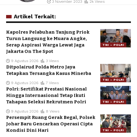
3 November 2023
2k Views
Artikel Terkait:
Kapolres Pelabuhan Tanjung Priok
Turun Langsung ke Muara Angke,
Serap Aspirasi Warga Lewat Jaga
TNI – POLRI
Jakarta On The Spot
9 Agustus 2026
3 Views
Ditpolairud Polda Metro Jaya
Tetapkan Tersangka Kasus Minerba
TNI – POLRI
9 Agustus 2026
7 Views
Polri: Sertifikat Prestasi Nasional
Hingga Internasional Tetap Ikuti
Tahapan Seleksi Rekrutmen Polri
TNI – POLRI
9 Agustus 2026
8 Views
Persempit Ruang Gerak Begal, Polsek
Johar Baru Gencarkan Operasi Cipta
Kondisi Dini Hari
TNI – POLRI