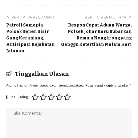
BERITA SEBELUMNYA
BERITA BERIKUTNYA
Patroli Samapta
Respon Cepat Aduan Warga,
Polsek Senen Sisir
Polsek Johar Baru Bubarkan
Gang Keranjang,
Remaja Nongkrong yang
Antisipasi Kejahatan
Ganggu Ketertiban Malam Hari
Jalanan
Tinggalkan Ulasan
Alamat email Anda tidak akan dipublikasikan.
Ruas yang wajib ditandai
*
Beri Rating