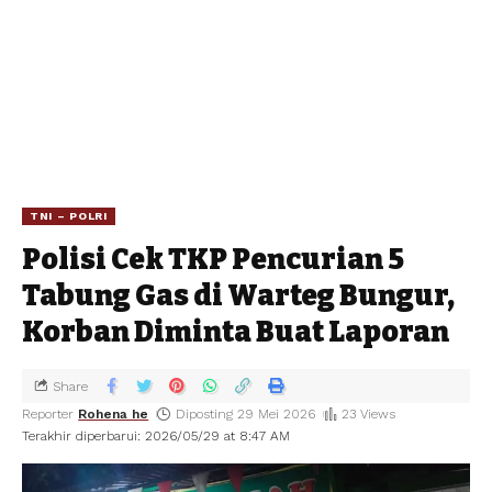
TNI – POLRI
Polisi Cek TKP Pencurian 5
Tabung Gas di Warteg Bungur,
Korban Diminta Buat Laporan
Share
Reporter
Rohena he
Diposting 29 Mei 2026
23 Views
Terakhir diperbarui: 2026/05/29 at 8:47 AM