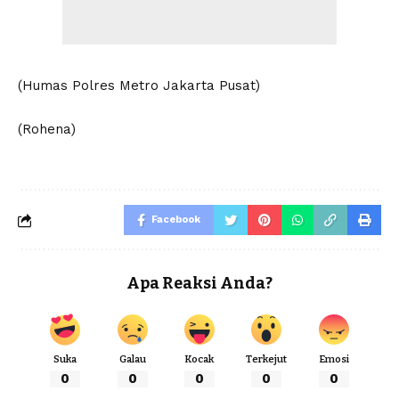
(Humas Polres Metro Jakarta Pusat)
(Rohena)
Facebook
Apa Reaksi Anda?
Suka
Galau
Kocak
Terkejut
Emosi
0
0
0
0
0