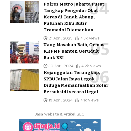
Polres Metro Jakarta Pusat
Tangkap Pengedar Obat
Keras di Tanah Abang,
Puluhan Ribu Butir
Tramadol Diamankan
21 April 2025
4.3k Views
Uang Nasabah Raib, Ormas
KKPMP Banten Geruduk
Bank BRI
30 April 2024
4.2k Views
Kejanggalan Terungkap,
SPBU Jalan Raya Legok
Diduga Memanfaatkan Solar
Bersubsidi secara Ilegal
19 April 2024
4.1k Views
Jasa Website & Artikel SEO