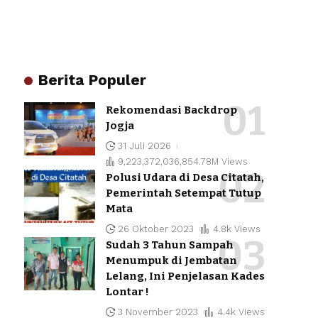
Berita Populer
Rekomendasi Backdrop
Jogja
31 Juli 2026
9,223,372,036,854.78M Views
Polusi Udara di Desa Citatah,
Pemerintah Setempat Tutup
Mata
26 Oktober 2023
4.8k Views
Sudah 3 Tahun Sampah
Menumpuk di Jembatan
Lelang, Ini Penjelasan Kades
Lontar !
3 November 2023
4.4k Views