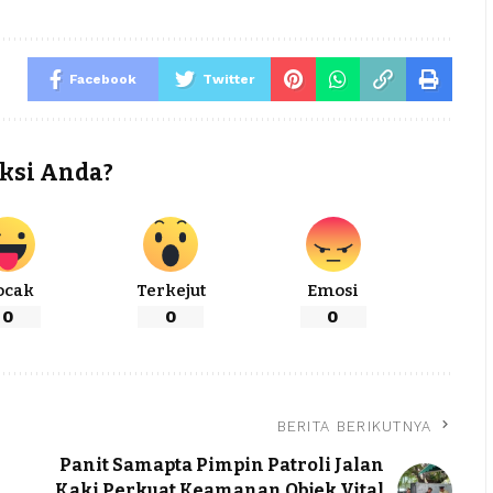
Facebook
Twitter
ksi Anda?
ocak
Terkejut
Emosi
0
0
0
BERITA BERIKUTNYA
Panit Samapta Pimpin Patroli Jalan
Kaki Perkuat Keamanan Objek Vital