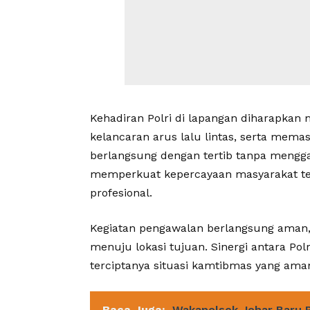
Kehadiran Polri di lapangan diharapka
kelancaran arus lalu lintas, serta mema
berlangsung dengan tertib tanpa mengg
memperkuat kepercayaan masyarakat ter
profesional.
Kegiatan pengawalan berlangsung aman, 
menuju lokasi tujuan. Sinergi antara Pol
terciptanya situasi kamtibmas yang aman
Baca Juga:
Wakapolsek Johar Baru Pi