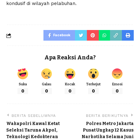
kondusif di wilayah pelabuhan.
Facebook
Apa Reaksi Anda?
Suka
Galau
Kocak
Terkejut
Emosi
0
0
0
0
0
BERITA SEBELUMNYA
BERITA BERIKUTNYA
Wakapolri Kawal Ketat
Polres Metro Jakarta
Seleksi Taruna Akpol,
Pusat Ungkap 12 Kasus
Teknologi Kedokteran
Narkotika Selama Juni