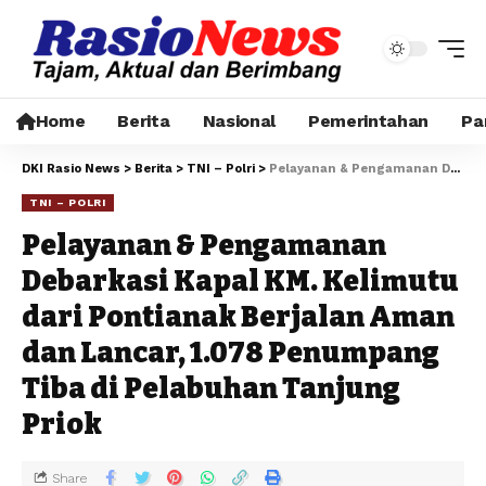
Home
Berita
Nasional
Pemerintahan
Pa
DKI Rasio News
>
Berita
>
TNI – Polri
>
Pelayanan & Pengamanan Debarkasi Kapal KM. Kelimutu dari Pontianak Berjalan Aman dan Lancar, 1.078 Penumpang Tiba di Pelabuhan Tanjung Priok
TNI – POLRI
Pelayanan & Pengamanan
Debarkasi Kapal KM. Kelimutu
dari Pontianak Berjalan Aman
dan Lancar, 1.078 Penumpang
Tiba di Pelabuhan Tanjung
Priok
Share