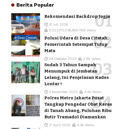
Berita Populer
Rekomendasi Backdrop Jogja
31 Juli 2026
9,223,372,036,854.78M Views
Polusi Udara di Desa Citatah,
Pemerintah Setempat Tutup
Mata
26 Oktober 2023
4.8k Views
Sudah 3 Tahun Sampah
Menumpuk di Jembatan
Lelang, Ini Penjelasan Kades
Lontar !
3 November 2023
4.4k Views
Polres Metro Jakarta Pusat
Tangkap Pengedar Obat Keras
di Tanah Abang, Puluhan Ribu
Butir Tramadol Diamankan
21 April 2025
4.3k Views