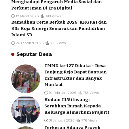
Menghadapi Pengaruh Media Sosial dan
Perkuat Iman Di Era Digital
12 Maret 2026
613 Views
Ramadhan Ceria Berkah 2026: KKGPAI dan
K3s Koja Sinergi Semarakkan Pendidikan
Islami SD
26 Februari 2026
715 Views
Seputar Desa
TMMD ke-127 Dibuka – Desa
Tanjung Rejo Dapat Bantuan
Infrastruktur dan Banyak
Manfaat
10 Februari 2026
755 Views
Kodam III/Siliwangi
Serahkan Rumah Kepada
Keluarga Almarhum Prajurit
31 Januari 2026
776 Views
Terkesan Adanya Proyek