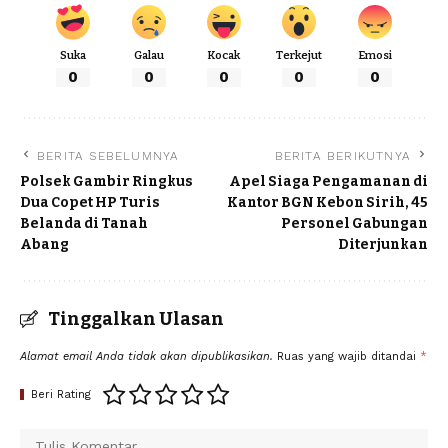
Suka
Galau
Kocak
Terkejut
Emosi
0
0
0
0
0
BERITA SEBELUMNYA
BERITA BERIKUTNYA
Polsek Gambir Ringkus
Apel Siaga Pengamanan di
Dua Copet HP Turis
Kantor BGN Kebon Sirih, 45
Belanda di Tanah
Personel Gabungan
Abang
Diterjunkan
Tinggalkan Ulasan
Alamat email Anda tidak akan dipublikasikan.
Ruas yang wajib ditandai
*
Beri Rating