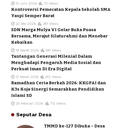
10 Juni 2026
70 Views
Kontroversi Pemecatan Kepala Sekolah SMA
Yaspi Semper Barat
22 Mei 2026
381 Views
SDN Marga Mulya VI Gelar Buka Puasa
Bersama, Merajut Silaturahmi dan Menebar
Kebaikan
18 Maret 2026
561 Views
Tantangan Generasi Milenial Dalam
Menghadapi Pengaruh Media Sosial dan
Perkuat Iman Di Era Digital
12 Maret 2026
612 Views
Ramadhan Ceria Berkah 2026: KKGPAI dan
K3s Koja Sinergi Semarakkan Pendidikan
Islami SD
26 Februari 2026
712 Views
Seputar Desa
TMMD ke-127 Dibuka – Desa