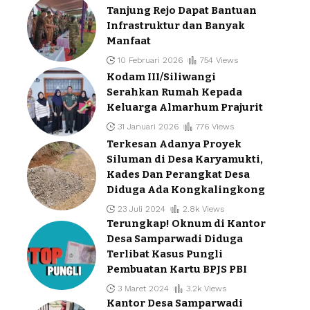
Tanjung Rejo Dapat Bantuan
Infrastruktur dan Banyak
Manfaat
10 Februari 2026
754 Views
Kodam III/Siliwangi
Serahkan Rumah Kepada
Keluarga Almarhum Prajurit
31 Januari 2026
776 Views
Terkesan Adanya Proyek
Siluman di Desa Karyamukti,
Kades Dan Perangkat Desa
Diduga Ada Kongkalingkong
23 Juli 2024
2.8k Views
Terungkap! Oknum di Kantor
Desa Samparwadi Diduga
Terlibat Kasus Pungli
Pembuatan Kartu BPJS PBI
3 Maret 2024
3.2k Views
Kantor Desa Samparwadi