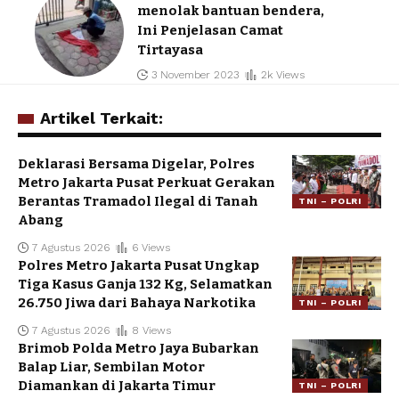
menolak bantuan bendera,
Ini Penjelasan Camat
Tirtayasa
3 November 2023
2k Views
Artikel Terkait:
Deklarasi Bersama Digelar, Polres
Metro Jakarta Pusat Perkuat Gerakan
Berantas Tramadol Ilegal di Tanah
TNI – POLRI
Abang
7 Agustus 2026
6 Views
Polres Metro Jakarta Pusat Ungkap
Tiga Kasus Ganja 132 Kg, Selamatkan
26.750 Jiwa dari Bahaya Narkotika
TNI – POLRI
7 Agustus 2026
8 Views
Brimob Polda Metro Jaya Bubarkan
Balap Liar, Sembilan Motor
Diamankan di Jakarta Timur
TNI – POLRI