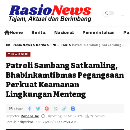
Home
Berita
Nasional
Pemerintahan
Pa
DKI Rasio News
>
Berita
>
TNI – Polri
>
Patroli Sambang Satkamling, Bhabinkamtibmas Pegangsaan Perkuat Keamanan Lingkungan Menteng
TNI – POLRI
Patroli Sambang Satkamling,
Bhabinkamtibmas Pegangsaan
Perkuat Keamanan
Lingkungan Menteng
Share
Reporter
Rohena he
Diposting 30 Mei 2026
26 Views
Terakhir diperbarui: 2026/05/30 at 2:58 AM