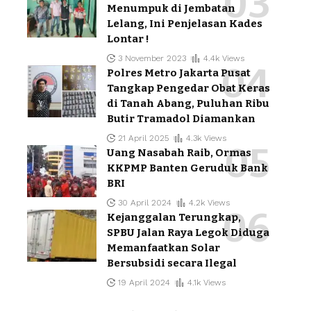
Menumpuk di Jembatan
Lelang, Ini Penjelasan Kades
Lontar !
3 November 2023
4.4k Views
Polres Metro Jakarta Pusat
Tangkap Pengedar Obat Keras
di Tanah Abang, Puluhan Ribu
Butir Tramadol Diamankan
21 April 2025
4.3k Views
Uang Nasabah Raib, Ormas
KKPMP Banten Geruduk Bank
BRI
30 April 2024
4.2k Views
Kejanggalan Terungkap,
SPBU Jalan Raya Legok Diduga
Memanfaatkan Solar
Bersubsidi secara Ilegal
19 April 2024
4.1k Views