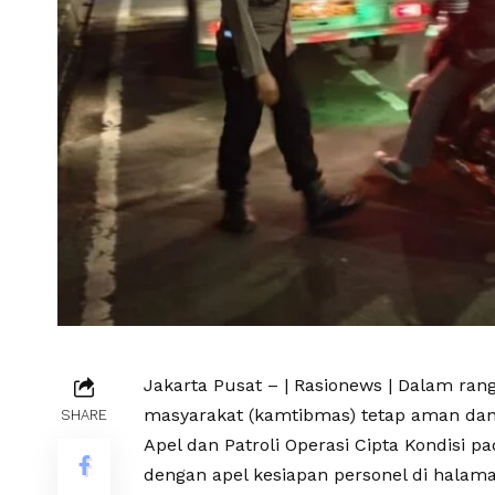
Jakarta Pusat – | Rasionews | Dalam ran
masyarakat (kamtibmas) tetap aman dan
SHARE
Apel dan Patroli Operasi Cipta Kondisi pa
dengan apel kesiapan personel di halam