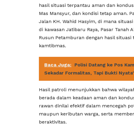
hasil situasi terpantau aman dan kondus
Mas Mansyur, dan kondisi tetap aman. Pa
Jalan KH. Wahid Hasyim, di mana situasi
di kawasan Jatibaru Raya, Pasar Tanah A
Rusun Petamburan dengan hasil situasi
kamtibmas.
Baca Juga:
Polisi Datang ke Pos Kam
Sekadar Formalitas, Tapi Bukti Nyata’
Hasil patroli menunjukkan bahwa wila
berada dalam keadaan aman dan kondusif
rawan dinilai efektif dalam mencegah po
maupun keributan warga, serta member
beraktivitas.