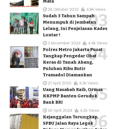
Mata
26 Oktober 2023
4.8k Views
Sudah 3 Tahun Sampah
Menumpuk di Jembatan
Lelang, Ini Penjelasan Kades
Lontar !
3 November 2023
4.4k Views
Polres Metro Jakarta Pusat
Tangkap Pengedar Obat
Keras di Tanah Abang,
Puluhan Ribu Butir
Tramadol Diamankan
21 April 2025
4.3k Views
Uang Nasabah Raib, Ormas
KKPMP Banten Geruduk
Bank BRI
30 April 2024
4.2k Views
Kejanggalan Terungkap,
SPBU Jalan Raya Legok