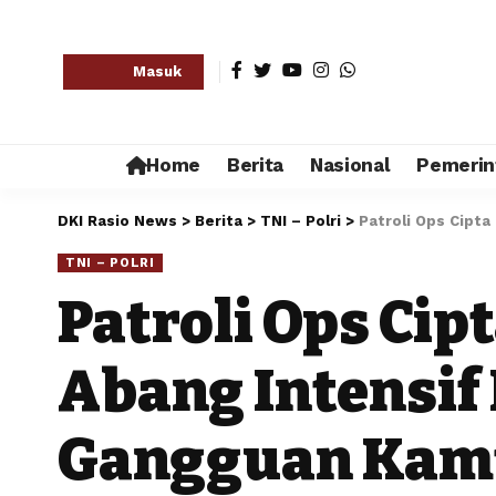
Masuk
Home
Berita
Nasional
Pemerin
DKI Rasio News
>
Berita
>
TNI – Polri
>
Patroli Ops Cipt
TNI – POLRI
Patroli Ops Cip
Abang Intensif
Gangguan Kamt