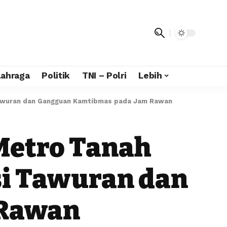
lahraga
Politik
TNI – Polri
Lebih
i Tawuran dan Gangguan Kamtibmas pada Jam Rawan
 Metro Tanah
asi Tawuran dan
 Rawan