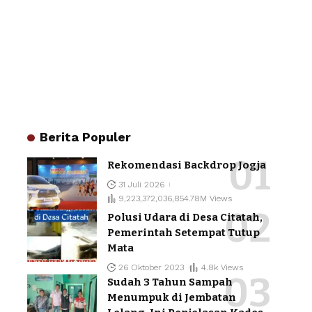
Berita Populer
Rekomendasi Backdrop Jogja
31 Juli 2026
9,223,372,036,854.78M Views
Polusi Udara di Desa Citatah,
Pemerintah Setempat Tutup
Mata
26 Oktober 2023
4.8k Views
Sudah 3 Tahun Sampah
Menumpuk di Jembatan