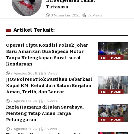
Ini Penjelasan Camat
Tirtayasa
3 November 2023
2k Views
Artikel Terkait:
Operasi Cipta Kondisi Polsek Johar
Baru Amankan Dua Sepeda Motor
Tanpa Kelengkapan Surat-surat
TNI – POLRI
Kendaraan
7 Agustus 2026
2 Views
JJOS Polres Priok Pastikan Debarkasi
Kapal KM. Kelud dari Batam Berjalan
Aman, Tertib, dan Lancar
TNI – POLRI
7 Agustus 2026
3 Views
Razia Humanis di Jalan Surabaya,
Menteng Tetap Aman Tanpa
Pelanggaran
TNI – POLRI
7 Agustus 2026
3 Views