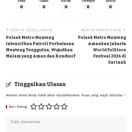
Suka
Galau
Kocak
Terkejut
Emosi
0
0
0
0
0
BERITA SEBELUMNYA
BERITA BERIKUTNYA
Polsek Metro Menteng
Polsek Metro Menteng
Intensifkan Patroli Perbatasan
Amankan Jakarta
Menteng Tenggulun, Wujudkan
World Folklore
Malam yang Aman dan Kondusif
Festival 2026 di
Sarinah
Tinggalkan Ulasan
Alamat email Anda tidak akan dipublikasikan.
Ruas yang wajib ditandai
*
Beri Rating