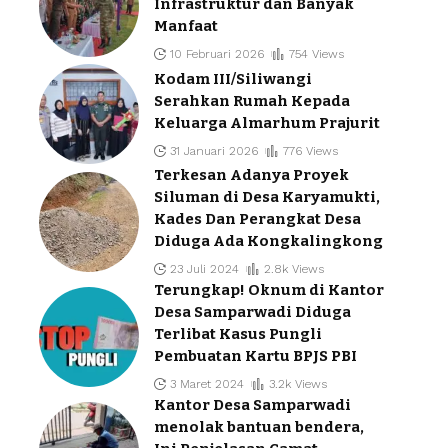
Infrastruktur dan Banyak
Manfaat
10 Februari 2026
754 Views
Kodam III/Siliwangi
Serahkan Rumah Kepada
Keluarga Almarhum Prajurit
31 Januari 2026
776 Views
Terkesan Adanya Proyek
Siluman di Desa Karyamukti,
Kades Dan Perangkat Desa
Diduga Ada Kongkalingkong
23 Juli 2024
2.8k Views
Terungkap! Oknum di Kantor
Desa Samparwadi Diduga
Terlibat Kasus Pungli
Pembuatan Kartu BPJS PBI
3 Maret 2024
3.2k Views
Kantor Desa Samparwadi
menolak bantuan bendera,