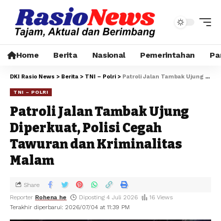
Home
Berita
Nasional
Pemerintahan
Pa
DKI Rasio News
>
Berita
>
TNI – Polri
>
Patroli Jalan Tambak Ujung Diperkuat, Polisi Cegah Tawuran dan Kriminalitas Malam
TNI – POLRI
Patroli Jalan Tambak Ujung
Diperkuat, Polisi Cegah
Tawuran dan Kriminalitas
Malam
Share
Reporter
Rohena he
Diposting 4 Juli 2026
16 Views
Terakhir diperbarui: 2026/07/04 at 11:39 PM