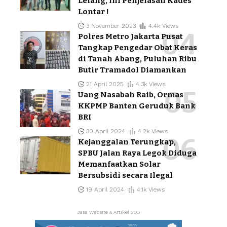
Lelang, Ini Penjelasan Kades
Lontar !
3 November 2023
4.4k Views
Polres Metro Jakarta Pusat
Tangkap Pengedar Obat Keras
di Tanah Abang, Puluhan Ribu
Butir Tramadol Diamankan
21 April 2025
4.3k Views
Uang Nasabah Raib, Ormas
KKPMP Banten Geruduk Bank
BRI
30 April 2024
4.2k Views
Kejanggalan Terungkap,
SPBU Jalan Raya Legok Diduga
Memanfaatkan Solar
Bersubsidi secara Ilegal
19 April 2024
4.1k Views
Jasa Website & Artikel SEO