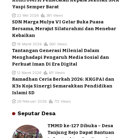
Kontroversi Pemecatan Kepala Sekolah SMA
Yaspi Semper Barat
22 Mei 2026
381 Views
SDN Marga Mulya VI Gelar Buka Puasa
Bersama, Merajut Silaturahmi dan Menebar
Kebaikan
18 Maret 2026
560 Views
Tantangan Generasi Milenial Dalam
Menghadapi Pengaruh Media Sosial dan
Perkuat Iman Di Era Digital
12 Maret 2026
611 Views
Ramadhan Ceria Berkah 2026: KKGPAI dan
K3s Koja Sinergi Semarakkan Pendidikan
Islami SD
26 Februari 2026
712 Views
Seputar Desa
TMMD ke-127 Dibuka – Desa
Tanjung Rejo Dapat Bantuan