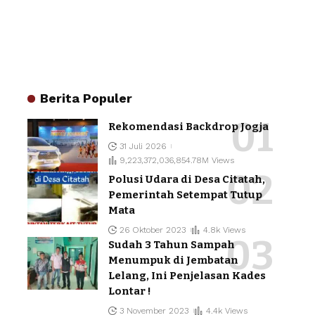
Berita Populer
Rekomendasi Backdrop Jogja
31 Juli 2026
9,223,372,036,854.78M Views
Polusi Udara di Desa Citatah,
Pemerintah Setempat Tutup
Mata
26 Oktober 2023
4.8k Views
Sudah 3 Tahun Sampah
Menumpuk di Jembatan
Lelang, Ini Penjelasan Kades
Lontar !
3 November 2023
4.4k Views