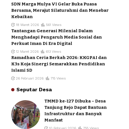
SDN Marga Mulya VI Gelar Buka Puasa
Bersama, Merajut Silaturahmi dan Menebar
Kebaikan
18 Maret 2026
561 Views
Tantangan Generasi Milenial Dalam
Menghadapi Pengaruh Media Sosial dan
Perkuat Iman Di Era Digital
12 Maret 2026
613 Views
Ramadhan Ceria Berkah 2026: KKGPAI dan
K3s Koja Sinergi Semarakkan Pendidikan
Islami SD
26 Februari 2026
715 Views
Seputar Desa
TMMD ke-127 Dibuka – Desa
Tanjung Rejo Dapat Bantuan
Infrastruktur dan Banyak
Manfaat
10 Februari 2026
755 Views