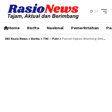
Home
Berita
Nasional
Pemerintahan
Pa
DKI Rasio News
>
Berita
>
TNI – Polri
>
Patroli Cipkon Menteng Dimulai, Polisi Perkuat Pengamanan Malam di Ibu Kota