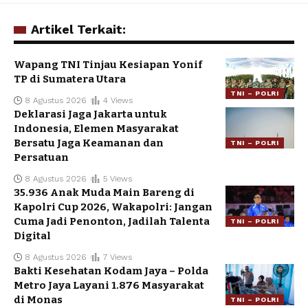
Artikel Terkait:
Wapang TNI Tinjau Kesiapan Yonif
TP di Sumatera Utara
TNI – POLRI
8 Agustus 2026
4 Views
Deklarasi Jaga Jakarta untuk
Indonesia, Elemen Masyarakat
Bersatu Jaga Keamanan dan
TNI – POLRI
Persatuan
8 Agustus 2026
5 Views
35.936 Anak Muda Main Bareng di
Kapolri Cup 2026, Wakapolri: Jangan
Cuma Jadi Penonton, Jadilah Talenta
TNI – POLRI
Digital
8 Agustus 2026
7 Views
Bakti Kesehatan Kodam Jaya – Polda
Metro Jaya Layani 1.876 Masyarakat
di Monas
TNI – POLRI