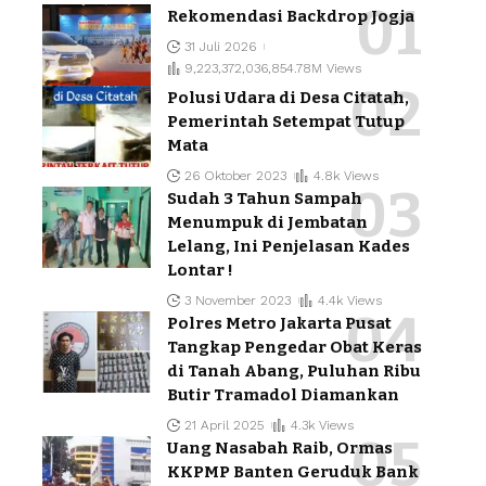
Rekomendasi Backdrop Jogja
31 Juli 2026
9,223,372,036,854.78M Views
Polusi Udara di Desa Citatah,
Pemerintah Setempat Tutup
Mata
26 Oktober 2023
4.8k Views
Sudah 3 Tahun Sampah
Menumpuk di Jembatan
Lelang, Ini Penjelasan Kades
Lontar !
3 November 2023
4.4k Views
Polres Metro Jakarta Pusat
Tangkap Pengedar Obat Keras
di Tanah Abang, Puluhan Ribu
Butir Tramadol Diamankan
21 April 2025
4.3k Views
Uang Nasabah Raib, Ormas
KKPMP Banten Geruduk Bank