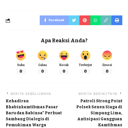
Facebook
Apa Reaksi Anda?
Suka
Galau
Kocak
Terkejut
Emosi
0
0
0
0
0
BERITA SEBELUMNYA
BERITA BERIKUTNYA
Kehadiran
Patroli Strong Point
Bhabinkamtibmas Pasar
Polsek Senen Siaga di
Baru dan Babinsa” Perkuat
Simpang Lima,
Sambang Dialogis di
Antisipasi Gangguan
Pemukiman Warga
Kamtibmas