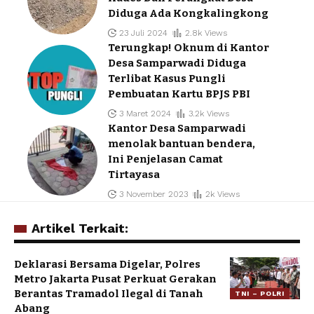
Diduga Ada Kongkalingkong
23 Juli 2024
2.8k Views
Terungkap! Oknum di Kantor
Desa Samparwadi Diduga
Terlibat Kasus Pungli
Pembuatan Kartu BPJS PBI
3 Maret 2024
3.2k Views
Kantor Desa Samparwadi
menolak bantuan bendera,
Ini Penjelasan Camat
Tirtayasa
3 November 2023
2k Views
Artikel Terkait:
Deklarasi Bersama Digelar, Polres
Metro Jakarta Pusat Perkuat Gerakan
Berantas Tramadol Ilegal di Tanah
TNI – POLRI
Abang