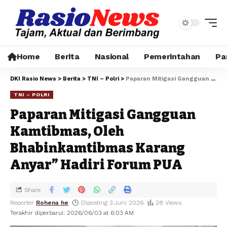
Home
Berita
Nasional
Pemerintahan
Pa
DKI Rasio News
>
Berita
>
TNI – Polri
>
Paparan Mitigasi Gangguan Kamtibmas, Oleh Bhabinkamtibmas Karang Anyar” Hadiri Forum PUA
TNI – POLRI
Paparan Mitigasi Gangguan
Kamtibmas, Oleh
Bhabinkamtibmas Karang
Anyar” Hadiri Forum PUA
Share
Reporter
Rohena he
Diposting 3 Juni 2026
28 Views
Terakhir diperbarui: 2026/06/03 at 6:03 AM