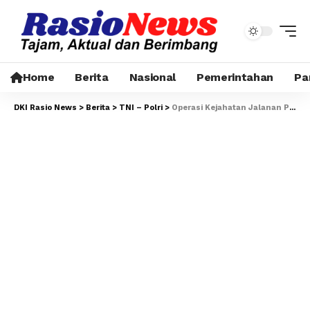
Home
Berita
Nasional
Pemerintahan
Pa
DKI Rasio News
>
Berita
>
TNI – Polri
>
Operasi Kejahatan Jalanan Polsek Senen Jaring Empat Pelanggar, Satu Motor Diamankan