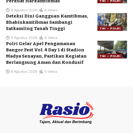
Perkuat Harkamtibmas
TNI – POLRI
9 Agustus 2026
6 Views
Deteksi Dini Gangguan Kamtibmas,
Bhabinkamtibmas Sambangi
Satkamling Tanah Tinggi
TNI – POLRI
9 Agustus 2026
6 Views
Polri Gelar Apel Pengamanan
Bangor Fest Vol. 4 Day 1 di Stadion
Madya Senayan, Pastikan Kegiatan
TNI – POLRI
Berlangsung Aman dan Kondusif
8 Agustus 2026
5 Views