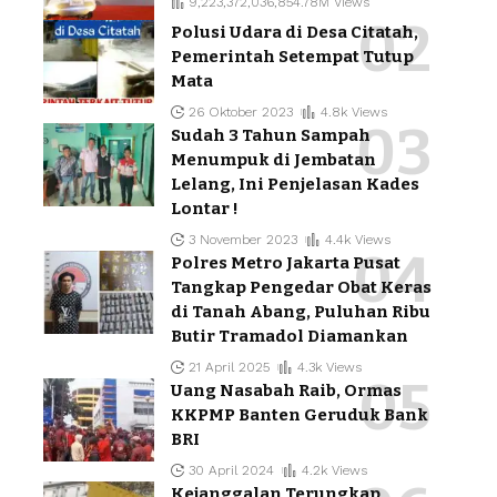
9,223,372,036,854.78M Views
Polusi Udara di Desa Citatah,
Pemerintah Setempat Tutup
Mata
26 Oktober 2023
4.8k Views
Sudah 3 Tahun Sampah
Menumpuk di Jembatan
Lelang, Ini Penjelasan Kades
Lontar !
3 November 2023
4.4k Views
Polres Metro Jakarta Pusat
Tangkap Pengedar Obat Keras
di Tanah Abang, Puluhan Ribu
Butir Tramadol Diamankan
21 April 2025
4.3k Views
Uang Nasabah Raib, Ormas
KKPMP Banten Geruduk Bank
BRI
30 April 2024
4.2k Views
Kejanggalan Terungkap,