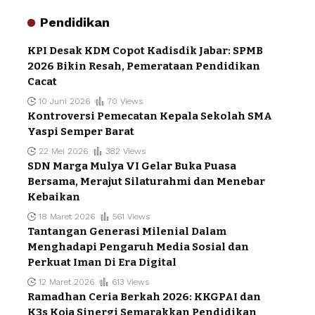
Pendidikan
KPI Desak KDM Copot Kadisdik Jabar: SPMB
2026 Bikin Resah, Pemerataan Pendidikan
Cacat
10 Juni 2026
70 Views
Kontroversi Pemecatan Kepala Sekolah SMA
Yaspi Semper Barat
22 Mei 2026
382 Views
SDN Marga Mulya VI Gelar Buka Puasa
Bersama, Merajut Silaturahmi dan Menebar
Kebaikan
18 Maret 2026
561 Views
Tantangan Generasi Milenial Dalam
Menghadapi Pengaruh Media Sosial dan
Perkuat Iman Di Era Digital
12 Maret 2026
613 Views
Ramadhan Ceria Berkah 2026: KKGPAI dan
K3s Koja Sinergi Semarakkan Pendidikan