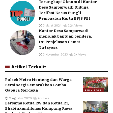
Terungkap! Oknum di Kantor
Desa Samparwadi Diduga
Terlibat Kasus Pungli
Pembuatan Kartu BPJS PBI
3 Maret 2024
3.2k Views
Kantor Desa Samparwadi
menolak bantuan bendera,
Ini Penjelasan Camat
Tirtayasa
3 November 2023
2k Views
Artikel Terkait:
Polsek Metro Menteng dan Warga
Bersinergi Semarakkan Lomba
Gapura Merdeka
TNI – POLRI
9 Agustus 2026
4 Views
Bersama Ketua RW dan Ketua RT,
Bhabinkamtibmas Kampung Rawa