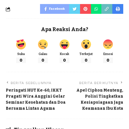
Facebook
Apa Reaksi Anda?
Suka
Galau
Kocak
Terkejut
Emosi
0
0
0
0
0
BERITA SEBELUMNYA
BERITA BERIKUTNYA
Peringati HUT Ke-60, IKKT
Apel Cipkon Menteng,
Pragati Wira Anggini Gelar
Polisi Tingkatkan
Seminar Kesehatan dan Doa
Kesiapsiagaan Jaga
Bersama Lintas Agama
Keamanan Ibu Kota