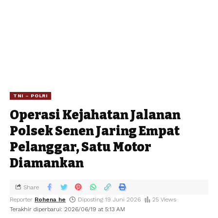
TNI – POLRI
Operasi Kejahatan Jalanan
Polsek Senen Jaring Empat
Pelanggar, Satu Motor
Diamankan
Share
Reporter
Rohena he
Diposting 19 Juni 2026
25 Views
Terakhir diperbarui: 2026/06/19 at 5:13 AM