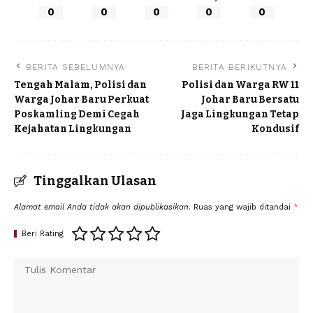
0
0
0
0
0
BERITA SEBELUMNYA
BERITA BERIKUTNYA
Tengah Malam, Polisi dan
Polisi dan Warga RW 11
Warga Johar Baru Perkuat
Johar Baru Bersatu
Poskamling Demi Cegah
Jaga Lingkungan Tetap
Kejahatan Lingkungan
Kondusif
Tinggalkan Ulasan
Alamat email Anda tidak akan dipublikasikan.
Ruas yang wajib ditandai
*
Beri Rating