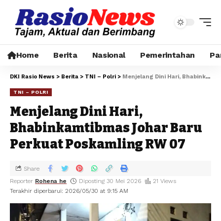
Home
Berita
Nasional
Pemerintahan
Pa
DKI Rasio News
>
Berita
>
TNI – Polri
>
Menjelang Dini Hari, Bhabinkamtibmas Johar Baru Perkuat Poskamling RW 07
TNI – POLRI
Menjelang Dini Hari,
Bhabinkamtibmas Johar Baru
Perkuat Poskamling RW 07
Share
Reporter
Rohena he
Diposting 30 Mei 2026
21 Views
Terakhir diperbarui: 2026/05/30 at 9:15 AM