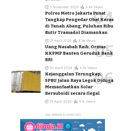
3 November 2023
4.4k Views
Polres Metro Jakarta Pusat
Tangkap Pengedar Obat Keras
di Tanah Abang, Puluhan Ribu
Butir Tramadol Diamankan
21 April 2025
4.3k Views
Uang Nasabah Raib, Ormas
KKPMP Banten Geruduk Bank
BRI
30 April 2024
4.2k Views
Kejanggalan Terungkap,
SPBU Jalan Raya Legok Diduga
Memanfaatkan Solar
Bersubsidi secara Ilegal
19 April 2024
4.1k Views
Jasa Website & Artikel SEO