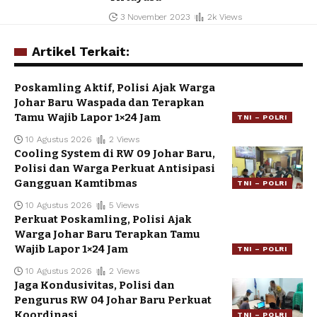
3 November 2023
2k Views
Artikel Terkait:
Poskamling Aktif, Polisi Ajak Warga
Johar Baru Waspada dan Terapkan
Tamu Wajib Lapor 1×24 Jam
TNI – POLRI
10 Agustus 2026
2 Views
Cooling System di RW 09 Johar Baru,
Polisi dan Warga Perkuat Antisipasi
Gangguan Kamtibmas
TNI – POLRI
10 Agustus 2026
5 Views
Perkuat Poskamling, Polisi Ajak
Warga Johar Baru Terapkan Tamu
Wajib Lapor 1×24 Jam
TNI – POLRI
10 Agustus 2026
2 Views
Jaga Kondusivitas, Polisi dan
Pengurus RW 04 Johar Baru Perkuat
Koordinasi
TNI – POLRI