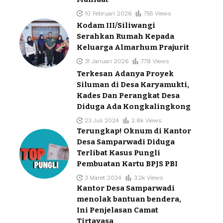
10 Februari 2026
755 Views
Kodam III/Siliwangi
Serahkan Rumah Kepada
Keluarga Almarhum Prajurit
31 Januari 2026
778 Views
Terkesan Adanya Proyek
Siluman di Desa Karyamukti,
Kades Dan Perangkat Desa
Diduga Ada Kongkalingkong
23 Juli 2024
2.8k Views
Terungkap! Oknum di Kantor
Desa Samparwadi Diduga
Terlibat Kasus Pungli
Pembuatan Kartu BPJS PBI
3 Maret 2024
3.2k Views
Kantor Desa Samparwadi
menolak bantuan bendera,
Ini Penjelasan Camat
Tirtayasa