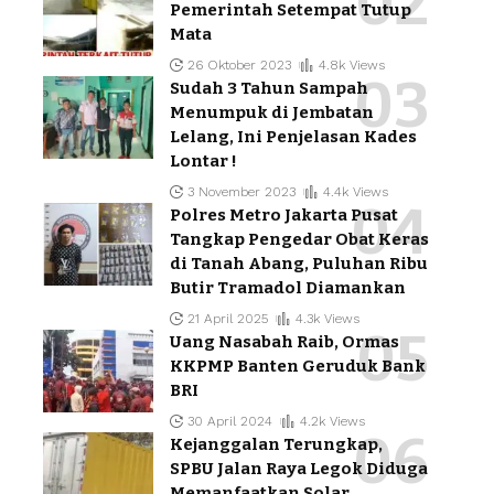
Pemerintah Setempat Tutup
Mata
26 Oktober 2023
4.8k Views
Sudah 3 Tahun Sampah
Menumpuk di Jembatan
Lelang, Ini Penjelasan Kades
Lontar !
3 November 2023
4.4k Views
Polres Metro Jakarta Pusat
Tangkap Pengedar Obat Keras
di Tanah Abang, Puluhan Ribu
Butir Tramadol Diamankan
21 April 2025
4.3k Views
Uang Nasabah Raib, Ormas
KKPMP Banten Geruduk Bank
BRI
30 April 2024
4.2k Views
Kejanggalan Terungkap,
SPBU Jalan Raya Legok Diduga
Memanfaatkan Solar