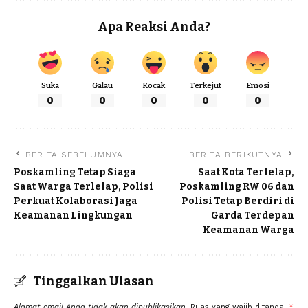
Apa Reaksi Anda?
Suka
Galau
Kocak
Terkejut
Emosi
0
0
0
0
0
BERITA SEBELUMNYA
BERITA BERIKUTNYA
Poskamling Tetap Siaga
Saat Kota Terlelap,
Saat Warga Terlelap, Polisi
Poskamling RW 06 dan
Perkuat Kolaborasi Jaga
Polisi Tetap Berdiri di
Keamanan Lingkungan
Garda Terdepan
Keamanan Warga
Tinggalkan Ulasan
Alamat email Anda tidak akan dipublikasikan.
Ruas yang wajib ditandai
*