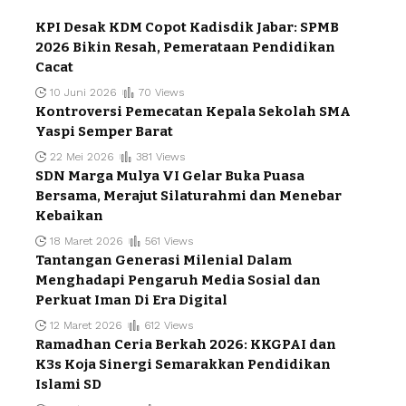
KPI Desak KDM Copot Kadisdik Jabar: SPMB
2026 Bikin Resah, Pemerataan Pendidikan
Cacat
10 Juni 2026
70 Views
Kontroversi Pemecatan Kepala Sekolah SMA
Yaspi Semper Barat
22 Mei 2026
381 Views
SDN Marga Mulya VI Gelar Buka Puasa
Bersama, Merajut Silaturahmi dan Menebar
Kebaikan
18 Maret 2026
561 Views
Tantangan Generasi Milenial Dalam
Menghadapi Pengaruh Media Sosial dan
Perkuat Iman Di Era Digital
12 Maret 2026
612 Views
Ramadhan Ceria Berkah 2026: KKGPAI dan
K3s Koja Sinergi Semarakkan Pendidikan
Islami SD