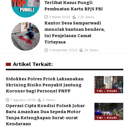
Terlibat Kasus Pungli
Pembuatan Kartu BPJS PBI
3 Maret 2024
3.2k Views
Kantor Desa Samparwadi
menolak bantuan bendera,
Ini Penjelasan Camat
Tirtayasa
3 November 2023
2k Views
Artikel Terkait:
Sidokkes Polres Priok Laksanakan
Skrining Risiko Penyakit Jantung
Koroner bagi Personel PNPP
TNI – POLRI
7 Agustus 2026
2 Views
Operasi Cipta Kondisi Polsek Johar
Baru Amankan Dua Sepeda Motor
Tanpa Kelengkapan Surat-surat
TNI – POLRI
Kendaraan