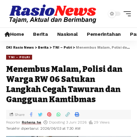
Home
Berita
Nasional
Pemerintahan
Pa
DKI Rasio News
>
Berita
>
TNI – Polri
>
Menembus Malam, Polisi dan Warga RW 06 Satukan Langkah Cegah Tawuran dan Gangguan Kamtibmas
TNI – POLRI
Menembus Malam, Polisi dan
Warga RW 06 Satukan
Langkah Cegah Tawuran dan
Gangguan Kamtibmas
Share
Reporter
Rohena he
Diposting 3 Juni 2026
29 Views
Terakhir diperbarui: 2026/06/03 at 7:30 AM