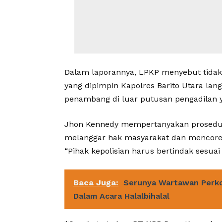
Dalam laporannya, LPKP menyebut tidak a
yang dipimpin Kapolres Barito Utara l
penambang di luar putusan pengadilan 
Jhon Kennedy mempertanyakan prosedur t
melanggar hak masyarakat dan mencoreng
“Pihak kepolisian harus bertindak sesu
Baca Juga:
Serunya Wartawan Perkot
Dalam Acara Halalbihalal