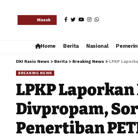
Masuk
Home
Berita
Nasional
Pemerin
DKI Rasio News
>
Berita
>
Breaking News
>
LPKP Laporka
BREAKING NEWS
LPKP Laporkan 
Divpropam, So
Penertiban PET