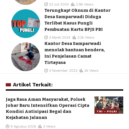
23 Juli 2024
2.8k Views
Terungkap! Oknum di Kantor
Desa Samparwadi Diduga
Terlibat Kasus Pungli
Pembuatan Kartu BPJS PBI
3 Maret 2024
3.2k Views
Kantor Desa Samparwadi
menolak bantuan bendera,
Ini Penjelasan Camat
Tirtayasa
3 November 2023
2k Views
Artikel Terkait:
Jaga Rasa Aman Masyarakat, Polsek
Johar Baru Intensifkan Operasi Cipta
Kondisi Antisipasi Begal dan
TNI – POLRI
Kejahatan Jalanan
9 Agustus 2026
3 Views