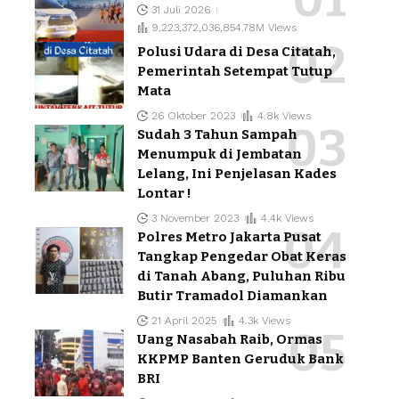
31 Juli 2026
9,223,372,036,854.78M Views
Polusi Udara di Desa Citatah,
Pemerintah Setempat Tutup
Mata
26 Oktober 2023
4.8k Views
Sudah 3 Tahun Sampah
Menumpuk di Jembatan
Lelang, Ini Penjelasan Kades
Lontar !
3 November 2023
4.4k Views
Polres Metro Jakarta Pusat
Tangkap Pengedar Obat Keras
di Tanah Abang, Puluhan Ribu
Butir Tramadol Diamankan
21 April 2025
4.3k Views
Uang Nasabah Raib, Ormas
KKPMP Banten Geruduk Bank
BRI