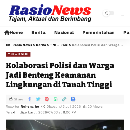
Home
Berita
Nasional
Pemerintahan
Pa
DKI Rasio News
>
Berita
>
TNI – Polri
>
Kolaborasi Polisi dan Warga Jadi Benteng Keamanan Lingkungan di Tanah Tinggi
TNI – POLRI
Kolaborasi Polisi dan Warga
Jadi Benteng Keamanan
Lingkungan di Tanah Tinggi
Share
Reporter
Rohena he
Diposting 3 Juli 2026
20 Views
Terakhir diperbarui: 2026/07/03 at 11:06 PM