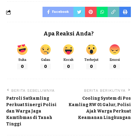
Facebook
Apa Reaksi Anda?
Suka
Galau
Kocak
Terkejut
Emosi
0
0
0
0
0
BERITA SEBELUMNYA
BERITA BERIKUTNYA
Patroli Satkamling
Cooling System di Pos
Perkuat Sinergi Polisi
Kamling RW 01 Galur, Polisi
dan Warga Jaga
Ajak Warga Perkuat
Kamtibmas di Tanah
Keamanan Lingkungan
Tinggi