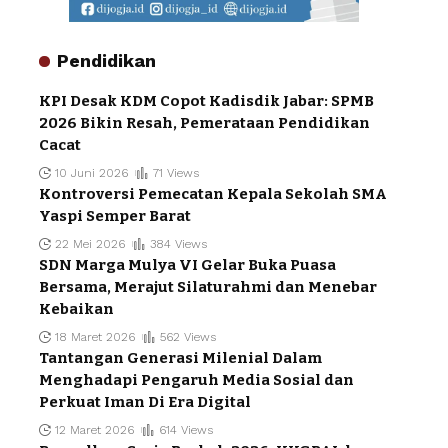
Pendidikan
KPI Desak KDM Copot Kadisdik Jabar: SPMB
2026 Bikin Resah, Pemerataan Pendidikan
Cacat
10 Juni 2026
71 Views
Kontroversi Pemecatan Kepala Sekolah SMA
Yaspi Semper Barat
22 Mei 2026
384 Views
SDN Marga Mulya VI Gelar Buka Puasa
Bersama, Merajut Silaturahmi dan Menebar
Kebaikan
18 Maret 2026
562 Views
Tantangan Generasi Milenial Dalam
Menghadapi Pengaruh Media Sosial dan
Perkuat Iman Di Era Digital
12 Maret 2026
614 Views