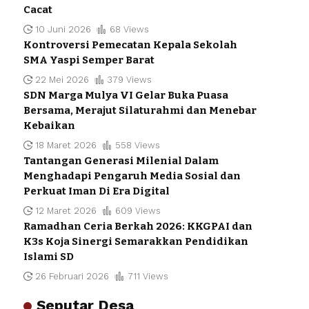
Cacat
10 Juni 2026
68 Views
Kontroversi Pemecatan Kepala Sekolah
SMA Yaspi Semper Barat
22 Mei 2026
379 Views
SDN Marga Mulya VI Gelar Buka Puasa
Bersama, Merajut Silaturahmi dan Menebar
Kebaikan
18 Maret 2026
558 Views
Tantangan Generasi Milenial Dalam
Menghadapi Pengaruh Media Sosial dan
Perkuat Iman Di Era Digital
12 Maret 2026
609 Views
Ramadhan Ceria Berkah 2026: KKGPAI dan
K3s Koja Sinergi Semarakkan Pendidikan
Islami SD
26 Februari 2026
711 Views
Seputar Desa