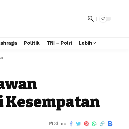
lahraga
Politik
TNI – Polri
Lebih
an
 Rawan
ri Kesempatan
Share