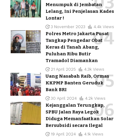
Menumpuk di Jembatan
Lelang, Ini Penjelasan Kades
Lontar !
3 November 2023
4.4k Views
Polres Metro Jakarta Pusat
Tangkap Pengedar Obat
Keras di Tanah Abang,
Puluhan Ribu Butir
Tramadol Diamankan
21 April 2025
4.3k Views
Uang Nasabah Raib, Ormas
KKPMP Banten Geruduk
Bank BRI
30 April 2024
4.2k Views
Kejanggalan Terungkap,
SPBU Jalan Raya Legok
Diduga Memanfaatkan Solar
Bersubsidi secara Ilegal
19 April 2024
4.1k Views