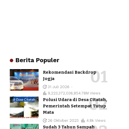
Berita Populer
Rekomendasi Backdrop
Jogja
31 Juli 2026
9,223,372,036,854.78M Views
Polusi Udara di Desa Citatah,
Pemerintah Setempat Tutup
Mata
26 Oktober 2023
4.8k Views
Sudah 3 Tahun Sampah