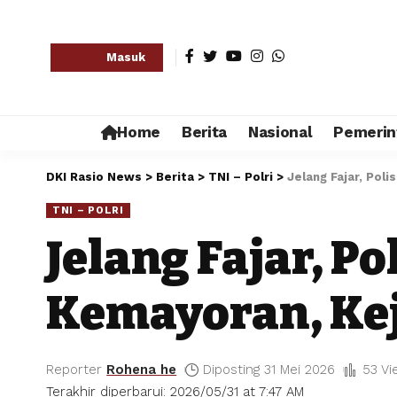
Masuk
Home
Berita
Nasional
Pemerin
DKI Rasio News
>
Berita
>
TNI – Polri
>
Jelang Fajar, Pol
TNI – POLRI
Jelang Fajar, P
Kemayoran, Ke
Reporter
Rohena he
Diposting 31 Mei 2026
53 Vi
Terakhir diperbarui: 2026/05/31 at 7:47 AM