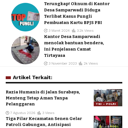
Terungkap! Oknum di Kantor
Desa Samparwadi Diduga
Terlibat Kasus Pungli
Pembuatan Kartu BPJS PBI
3 Maret 2024
3.2k Views
Kantor Desa Samparwadi
menolak bantuan bendera,
Ini Penjelasan Camat
Tirtayasa
3 November 2023
2k Views
Artikel Terkait:
Razia Humanis di Jalan Surabaya,
Menteng Tetap Aman Tanpa
Pelanggaran
TNI – POLRI
7 Agustus 2026
3 Views
Tiga Pilar Kecamatan Senen Gelar
Patroli Gabungan, Antisipasi