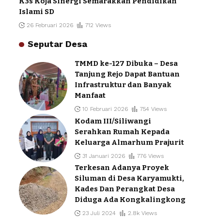
K3s Koja Sinergi Semarakkan Pendidikan
Islami SD
26 Februari 2026
712 Views
Seputar Desa
TMMD ke-127 Dibuka – Desa
Tanjung Rejo Dapat Bantuan
Infrastruktur dan Banyak
Manfaat
10 Februari 2026
754 Views
Kodam III/Siliwangi
Serahkan Rumah Kepada
Keluarga Almarhum Prajurit
31 Januari 2026
776 Views
Terkesan Adanya Proyek
Siluman di Desa Karyamukti,
Kades Dan Perangkat Desa
Diduga Ada Kongkalingkong
23 Juli 2024
2.8k Views