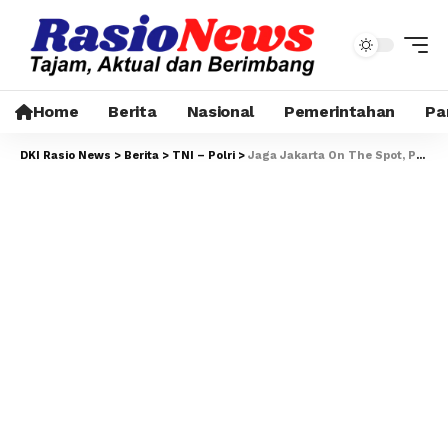
Home
Berita
Nasional
Pemerintahan
Pa
DKI Rasio News
>
Berita
>
TNI – Polri
>
Jaga Jakarta On The Spot, Polres Pelabuhan Tanjung Priok Perkuat Sinergi Kamtibmas Bersama Masyarakat di Pelabuhan Muara Baru