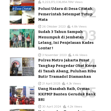
9,223,372,036,854.78M Views
Polusi Udara di Desa Citatah,
Pemerintah Setempat Tutup
Mata
26 Oktober 2023
4.8k Views
Sudah 3 Tahun Sampah
Menumpuk di Jembatan
Lelang, Ini Penjelasan Kades
Lontar !
3 November 2023
4.4k Views
Polres Metro Jakarta Pusat
Tangkap Pengedar Obat Keras
di Tanah Abang, Puluhan Ribu
Butir Tramadol Diamankan
21 April 2025
4.3k Views
Uang Nasabah Raib, Ormas
KKPMP Banten Geruduk Bank
BRI
30 April 2024
4.2k Views