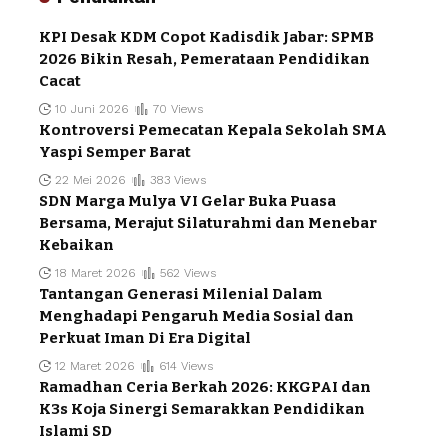
KPI Desak KDM Copot Kadisdik Jabar: SPMB
2026 Bikin Resah, Pemerataan Pendidikan
Cacat
10 Juni 2026
70 Views
Kontroversi Pemecatan Kepala Sekolah SMA
Yaspi Semper Barat
22 Mei 2026
383 Views
SDN Marga Mulya VI Gelar Buka Puasa
Bersama, Merajut Silaturahmi dan Menebar
Kebaikan
18 Maret 2026
562 Views
Tantangan Generasi Milenial Dalam
Menghadapi Pengaruh Media Sosial dan
Perkuat Iman Di Era Digital
12 Maret 2026
614 Views
Ramadhan Ceria Berkah 2026: KKGPAI dan
K3s Koja Sinergi Semarakkan Pendidikan
Islami SD