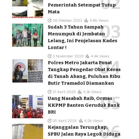
Pemerintah Setempat Tutup
Mata
26 Oktober 2023
4.8k Views
Sudah 3 Tahun Sampah
Menumpuk di Jembatan
Lelang, Ini Penjelasan Kades
Lontar !
3 November 2023
4.4k Views
Polres Metro Jakarta Pusat
Tangkap Pengedar Obat Keras
di Tanah Abang, Puluhan Ribu
Butir Tramadol Diamankan
21 April 2025
4.3k Views
Uang Nasabah Raib, Ormas
KKPMP Banten Geruduk Bank
BRI
30 April 2024
4.2k Views
Kejanggalan Terungkap,
SPBU Jalan Raya Legok Diduga