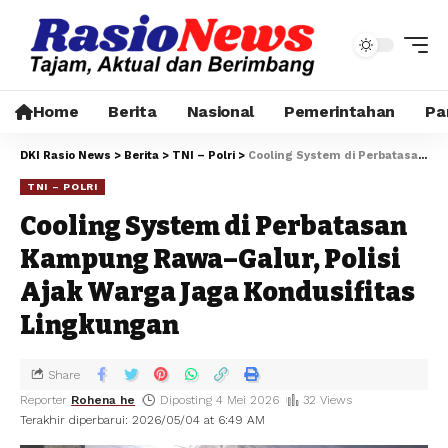
Home
Berita
Nasional
Pemerintahan
Pa
DKI Rasio News
>
Berita
>
TNI – Polri
>
Cooling System di Perbatasan Kampung Rawa–Galur, Polisi Ajak Warga Jaga Kondusifitas Lingkungan
TNI – POLRI
Cooling System di Perbatasan
Kampung Rawa–Galur, Polisi
Ajak Warga Jaga Kondusifitas
Lingkungan
Share
Reporter
Rohena he
Diposting 4 Mei 2026
32 Views
Terakhir diperbarui: 2026/05/04 at 6:49 AM