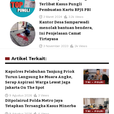
Terlibat Kasus Pungli
Pembuatan Kartu BPJS PBI
3 Maret 2024
3.2k Views
Kantor Desa Samparwadi
menolak bantuan bendera,
Ini Penjelasan Camat
Tirtayasa
3 November 2023
2k Views
Artikel Terkait:
Kapolres Pelabuhan Tanjung Priok
Turun Langsung ke Muara Angke,
Serap Aspirasi Warga Lewat Jaga
TNI – POLRI
Jakarta On The Spot
9 Agustus 2026
3 Views
Ditpolairud Polda Metro Jaya
Tetapkan Tersangka Kasus Minerba
TNI – POLRI
9 Agustus 2026
4 Views