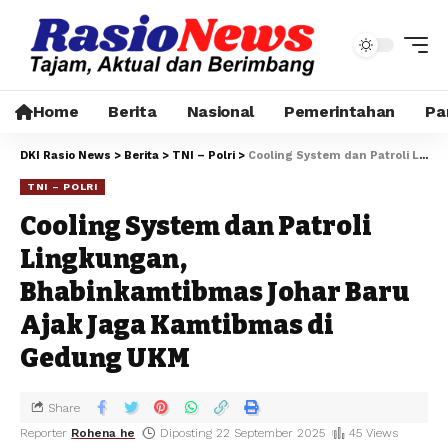
Home
Berita
Nasional
Pemerintahan
Pa
DKI Rasio News
>
Berita
>
TNI – Polri
>
Cooling System dan Patroli Lingkungan, Bhabinkamtibmas Johar Baru Ajak Jaga Kamtibmas di Gedung UKM
TNI – POLRI
Cooling System dan Patroli
Lingkungan,
Bhabinkamtibmas Johar Baru
Ajak Jaga Kamtibmas di
Gedung UKM
Share
Reporter
Rohena he
Diposting 22 September 2025
45 Views