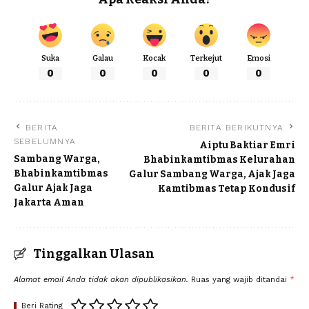
Suka
Galau
Kocak
Terkejut
Emosi
0
0
0
0
0
BERITA
BERITA BERIKUTNYA
SEBELUMNYA
Aiptu Baktiar Emri
Sambang Warga,
Bhabinkamtibmas Kelurahan
Bhabinkamtibmas
Galur Sambang Warga, Ajak Jaga
Galur Ajak Jaga
Kamtibmas Tetap Kondusif
Jakarta Aman
Tinggalkan Ulasan
Alamat email Anda tidak akan dipublikasikan.
Ruas yang wajib ditandai
*
Beri Rating