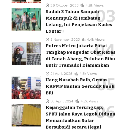
26 Oktober 2023
4.8k Views
Sudah 3 Tahun Sampah
Menumpuk di Jembatan
Lelang, Ini Penjelasan Kades
Lontar !
3 November 2023
4.4k Views
Polres Metro Jakarta Pusat
Tangkap Pengedar Obat Keras
di Tanah Abang, Puluhan Ribu
Butir Tramadol Diamankan
21 April 2025
4.3k Views
Uang Nasabah Raib, Ormas
KKPMP Banten Geruduk Bank
BRI
30 April 2024
4.2k Views
Kejanggalan Terungkap,
SPBU Jalan Raya Legok Diduga
Memanfaatkan Solar
Bersubsidi secara Ilegal