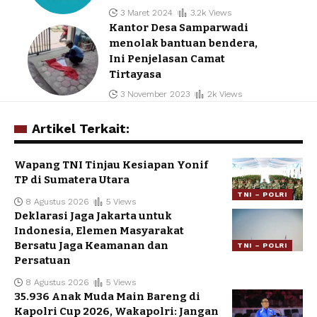
3 Maret 2024
3.2k Views
Kantor Desa Samparwadi
menolak bantuan bendera,
Ini Penjelasan Camat
Tirtayasa
3 November 2023
2k Views
Artikel Terkait:
Wapang TNI Tinjau Kesiapan Yonif
TP di Sumatera Utara
TNI – POLRI
8 Agustus 2026
5 Views
Deklarasi Jaga Jakarta untuk
Indonesia, Elemen Masyarakat
Bersatu Jaga Keamanan dan
TNI – POLRI
Persatuan
8 Agustus 2026
5 Views
35.936 Anak Muda Main Bareng di
Kapolri Cup 2026, Wakapolri: Jangan