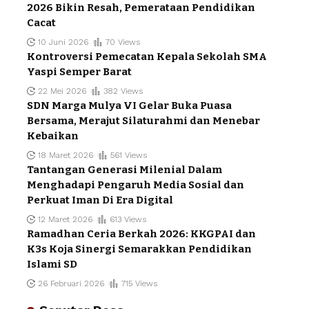
2026 Bikin Resah, Pemerataan Pendidikan
Cacat
10 Juni 2026
70 Views
Kontroversi Pemecatan Kepala Sekolah SMA
Yaspi Semper Barat
22 Mei 2026
382 Views
SDN Marga Mulya VI Gelar Buka Puasa
Bersama, Merajut Silaturahmi dan Menebar
Kebaikan
18 Maret 2026
561 Views
Tantangan Generasi Milenial Dalam
Menghadapi Pengaruh Media Sosial dan
Perkuat Iman Di Era Digital
12 Maret 2026
613 Views
Ramadhan Ceria Berkah 2026: KKGPAI dan
K3s Koja Sinergi Semarakkan Pendidikan
Islami SD
26 Februari 2026
715 Views