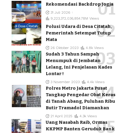
Rekomendasi Backdrop Jogja
31 Juli 2026
9,223,372,036,854.78M Views
Polusi Udara di Desa Citatah,
Pemerintah Setempat Tutup
Mata
26 Oktober 2023
4.8k Views
Sudah 3 Tahun Sampah
Menumpuk di Jembatan
Lelang, Ini Penjelasan Kades
Lontar !
3 November 2023
4.4k Views
Polres Metro Jakarta Pusat
Tangkap Pengedar Obat Keras
di Tanah Abang, Puluhan Ribu
Butir Tramadol Diamankan
21 April 2025
4.3k Views
Uang Nasabah Raib, Ormas
KKPMP Banten Geruduk Bank