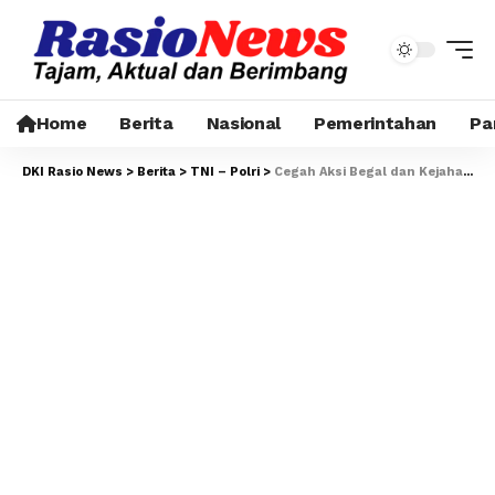
Home
Berita
Nasional
Pemerintahan
Pa
DKI Rasio News
>
Berita
>
TNI – Polri
>
Cegah Aksi Begal dan Kejahatan Jalanan, Polisi Gelar Apel Pelaksanaan Operasi Cipta Kondisi di Johar Baru