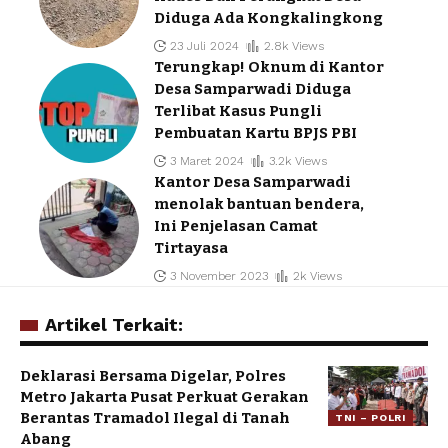
Diduga Ada Kongkalingkong
23 Juli 2024
2.8k Views
Terungkap! Oknum di Kantor
Desa Samparwadi Diduga
Terlibat Kasus Pungli
Pembuatan Kartu BPJS PBI
3 Maret 2024
3.2k Views
Kantor Desa Samparwadi
menolak bantuan bendera,
Ini Penjelasan Camat
Tirtayasa
3 November 2023
2k Views
Artikel Terkait:
Deklarasi Bersama Digelar, Polres
Metro Jakarta Pusat Perkuat Gerakan
Berantas Tramadol Ilegal di Tanah
TNI – POLRI
Abang