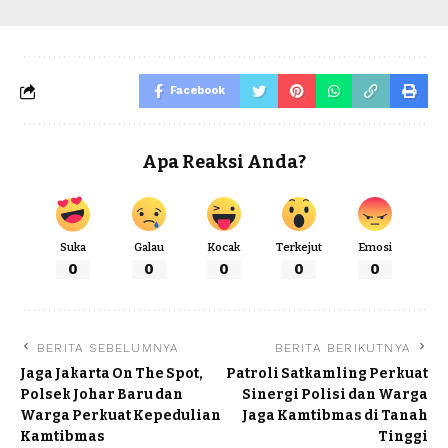
Facebook
Apa Reaksi Anda?
Suka
Galau
Kocak
Terkejut
Emosi
0
0
0
0
0
BERITA SEBELUMNYA
BERITA BERIKUTNYA
Jaga Jakarta On The Spot,
Patroli Satkamling Perkuat
Polsek Johar Baru dan
Sinergi Polisi dan Warga
Warga Perkuat Kepedulian
Jaga Kamtibmas di Tanah
Kamtibmas
Tinggi