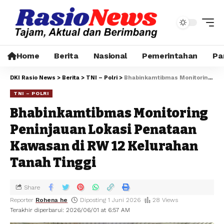
Home
Berita
Nasional
Pemerintahan
Pa
DKI Rasio News
>
Berita
>
TNI – Polri
>
Bhabinkamtibmas Monitoring Peninjauan Lokasi Penataan Kawasan di RW 12 Kelurahan Tanah Tinggi
TNI – POLRI
Bhabinkamtibmas Monitoring
Peninjauan Lokasi Penataan
Kawasan di RW 12 Kelurahan
Tanah Tinggi
Share
Reporter
Rohena he
Diposting 1 Juni 2026
28 Views
Terakhir diperbarui: 2026/06/01 at 6:57 AM