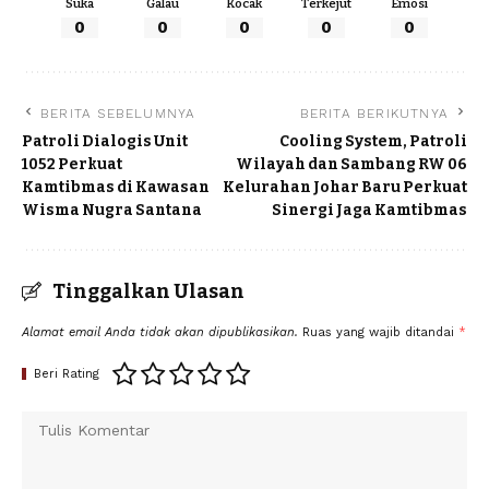
Suka
Galau
Kocak
Terkejut
Emosi
0
0
0
0
0
BERITA SEBELUMNYA
BERITA BERIKUTNYA
Patroli Dialogis Unit
Cooling System, Patroli
1052 Perkuat
Wilayah dan Sambang RW 06
Kamtibmas di Kawasan
Kelurahan Johar Baru Perkuat
Wisma Nugra Santana
Sinergi Jaga Kamtibmas
Tinggalkan Ulasan
Alamat email Anda tidak akan dipublikasikan.
Ruas yang wajib ditandai
*
Beri Rating