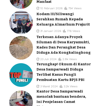
Manfaat
10 Februari 2026
754 Views
Kodam III/Siliwangi
Serahkan Rumah Kepada
Keluarga Almarhum Prajurit
31 Januari 2026
776 Views
Terkesan Adanya Proyek
Siluman di Desa Karyamukti,
Kades Dan Perangkat Desa
Diduga Ada Kongkalingkong
23 Juli 2024
2.8k Views
Terungkap! Oknum di Kantor
Desa Samparwadi Diduga
Terlibat Kasus Pungli
Pembuatan Kartu BPJS PBI
3 Maret 2024
3.2k Views
Kantor Desa Samparwadi
menolak bantuan bendera,
Ini Penjelasan Camat