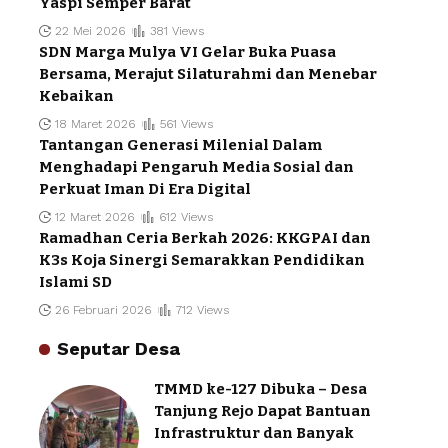
Yaspi Semper Barat
22 Mei 2026
381 Views
SDN Marga Mulya VI Gelar Buka Puasa
Bersama, Merajut Silaturahmi dan Menebar
Kebaikan
18 Maret 2026
561 Views
Tantangan Generasi Milenial Dalam
Menghadapi Pengaruh Media Sosial dan
Perkuat Iman Di Era Digital
12 Maret 2026
612 Views
Ramadhan Ceria Berkah 2026: KKGPAI dan
K3s Koja Sinergi Semarakkan Pendidikan
Islami SD
26 Februari 2026
712 Views
Seputar Desa
TMMD ke-127 Dibuka – Desa
Tanjung Rejo Dapat Bantuan
Infrastruktur dan Banyak