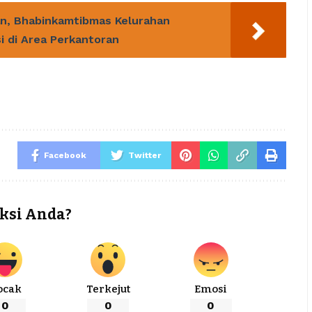
an, Bhabinkamtibmas Kelurahan
i di Area Perkantoran
Facebook
Twitter
ksi Anda?
ocak
Terkejut
Emosi
0
0
0