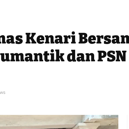
s Kenari Bersama
 Jumantik dan PSN
ews