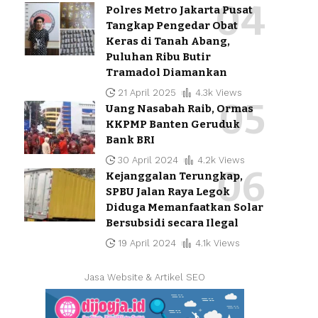
Polres Metro Jakarta Pusat
Tangkap Pengedar Obat
Keras di Tanah Abang,
Puluhan Ribu Butir
Tramadol Diamankan
21 April 2025
4.3k Views
Uang Nasabah Raib, Ormas
KKPMP Banten Geruduk
Bank BRI
30 April 2024
4.2k Views
Kejanggalan Terungkap,
SPBU Jalan Raya Legok
Diduga Memanfaatkan Solar
Bersubsidi secara Ilegal
19 April 2024
4.1k Views
Jasa Website & Artikel SEO