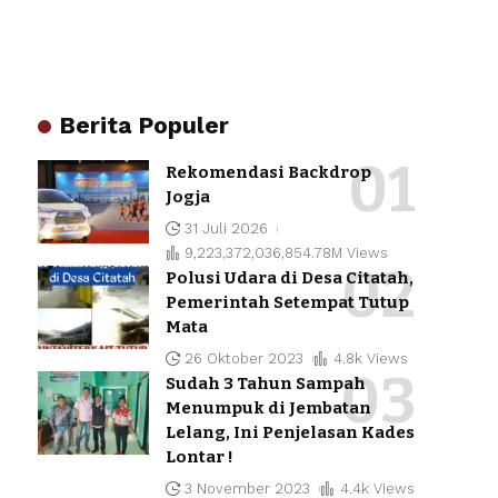
Berita Populer
Rekomendasi Backdrop
Jogja
31 Juli 2026
9,223,372,036,854.78M Views
Polusi Udara di Desa Citatah,
Pemerintah Setempat Tutup
Mata
26 Oktober 2023
4.8k Views
Sudah 3 Tahun Sampah
Menumpuk di Jembatan
Lelang, Ini Penjelasan Kades
Lontar !
3 November 2023
4.4k Views