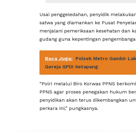
Usai penggeledahan, penyidik melakuka
satwa yang diamankan ke Pusat Penyelam
menjalani pemeriksaan kesehatan dan ka
gudang guna kepentingan pengembangan
Baca Juga:
Polsek Metro Gambir La
Gereja GPDI Ketapang
“Polri melalui Biro Korwas PPNS berko
PPNS agar proses penegakan hukum berja
penyidikan akan terus dikembangkan un
perkara ini,” pungkasnya.