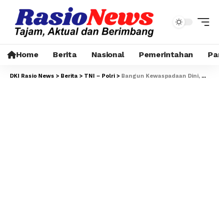
Home
Berita
Nasional
Pemerintahan
Pa
DKI Rasio News
>
Berita
>
TNI – Polri
>
Bangun Kewaspadaan Dini, Polisi Sambangi Poskamling RW 01 Kampung Rawa