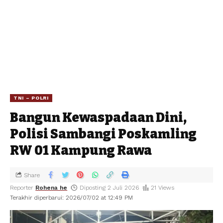
TNI – POLRI
Bangun Kewaspadaan Dini,
Polisi Sambangi Poskamling
RW 01 Kampung Rawa
Share
Reporter
Rohena he
Diposting 2 Juli 2026
21 Views
Terakhir diperbarui: 2026/07/02 at 12:49 PM