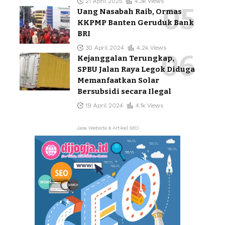
21 April 2025
4.3k Views
Uang Nasabah Raib, Ormas
KKPMP Banten Geruduk Bank
BRI
30 April 2024
4.2k Views
Kejanggalan Terungkap,
SPBU Jalan Raya Legok Diduga
Memanfaatkan Solar
Bersubsidi secara Ilegal
19 April 2024
4.1k Views
Jasa Website & Artikel SEO