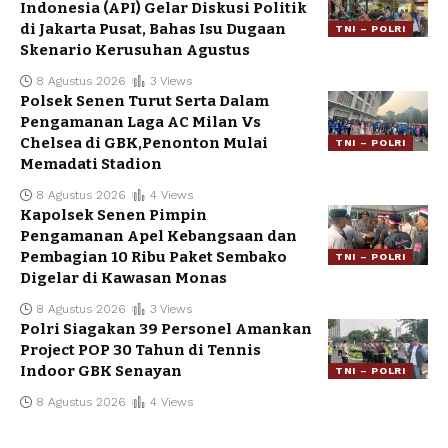
Indonesia (API) Gelar Diskusi Politik
di Jakarta Pusat, Bahas Isu Dugaan
TNI – POLRI
Skenario Kerusuhan Agustus
8 Agustus 2026
3 Views
Polsek Senen Turut Serta Dalam
Pengamanan Laga AC Milan Vs
Chelsea di GBK,Penonton Mulai
TNI – POLRI
Memadati Stadion
8 Agustus 2026
4 Views
Kapolsek Senen Pimpin
Pengamanan Apel Kebangsaan dan
Pembagian 10 Ribu Paket Sembako
TNI – POLRI
Digelar di Kawasan Monas
8 Agustus 2026
3 Views
Polri Siagakan 39 Personel Amankan
Project POP 30 Tahun di Tennis
Indoor GBK Senayan
TNI – POLRI
8 Agustus 2026
4 Views