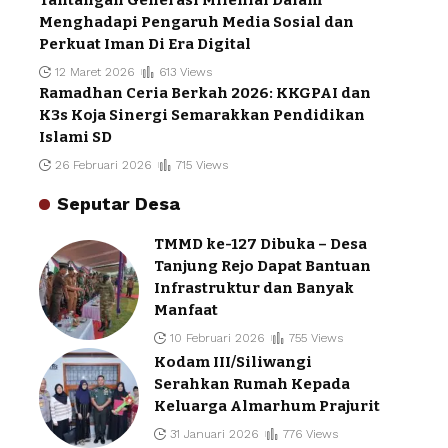
Menghadapi Pengaruh Media Sosial dan
Perkuat Iman Di Era Digital
12 Maret 2026
613 Views
Ramadhan Ceria Berkah 2026: KKGPAI dan
K3s Koja Sinergi Semarakkan Pendidikan
Islami SD
26 Februari 2026
715 Views
Seputar Desa
TMMD ke-127 Dibuka – Desa
Tanjung Rejo Dapat Bantuan
Infrastruktur dan Banyak
Manfaat
10 Februari 2026
755 Views
Kodam III/Siliwangi
Serahkan Rumah Kepada
Keluarga Almarhum Prajurit
31 Januari 2026
776 Views