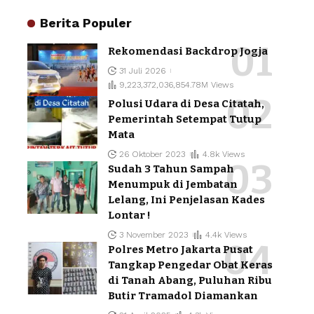
Berita Populer
Rekomendasi Backdrop Jogja
31 Juli 2026
9,223,372,036,854.78M Views
Polusi Udara di Desa Citatah,
Pemerintah Setempat Tutup
Mata
26 Oktober 2023
4.8k Views
Sudah 3 Tahun Sampah
Menumpuk di Jembatan
Lelang, Ini Penjelasan Kades
Lontar !
3 November 2023
4.4k Views
Polres Metro Jakarta Pusat
Tangkap Pengedar Obat Keras
di Tanah Abang, Puluhan Ribu
Butir Tramadol Diamankan