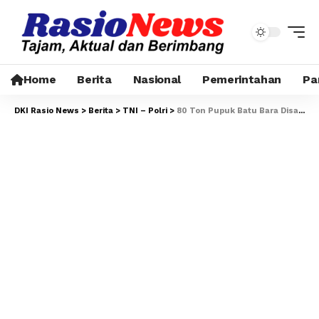
Home
Berita
Nasional
Pemerintahan
Pa
DKI Rasio News
>
Berita
>
TNI – Polri
>
80 Ton Pupuk Batu Bara Disalurkan ke Petani Riau, Kapolri: Wujud Polri Hadir untuk Masyarakat