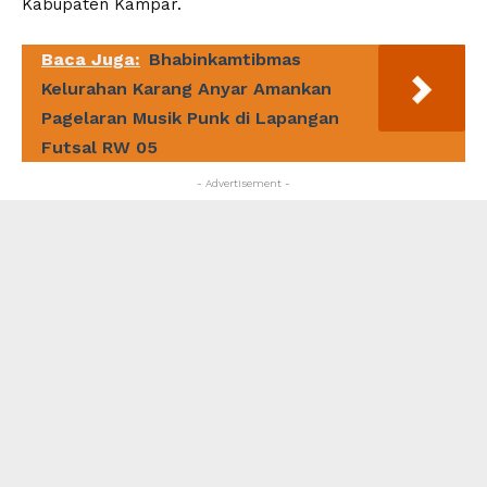
Kabupaten Kampar.
Baca Juga:
Bhabinkamtibmas
Kelurahan Karang Anyar Amankan
Pagelaran Musik Punk di Lapangan
Futsal RW 05
- Advertisement -