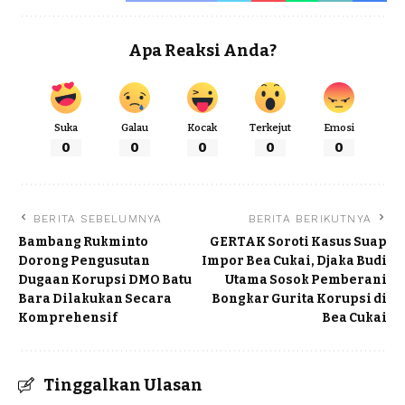
Apa Reaksi Anda?
Suka
Galau
Kocak
Terkejut
Emosi
0
0
0
0
0
BERITA SEBELUMNYA
BERITA BERIKUTNYA
Bambang Rukminto
GERTAK Soroti Kasus Suap
Dorong Pengusutan
Impor Bea Cukai, Djaka Budi
Dugaan Korupsi DMO Batu
Utama Sosok Pemberani
Bara Dilakukan Secara
Bongkar Gurita Korupsi di
Komprehensif
Bea Cukai
Tinggalkan Ulasan