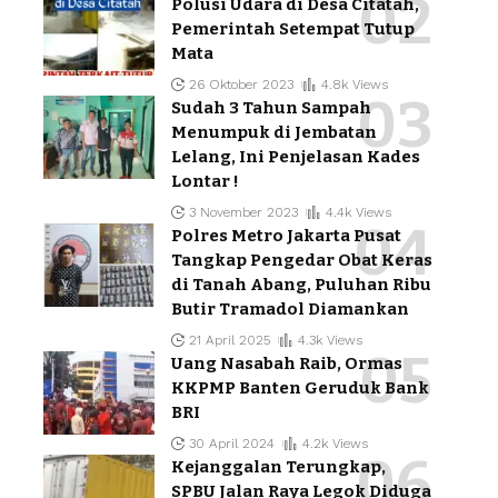
Polusi Udara di Desa Citatah,
Pemerintah Setempat Tutup
Mata
26 Oktober 2023
4.8k Views
Sudah 3 Tahun Sampah
Menumpuk di Jembatan
Lelang, Ini Penjelasan Kades
Lontar !
3 November 2023
4.4k Views
Polres Metro Jakarta Pusat
Tangkap Pengedar Obat Keras
di Tanah Abang, Puluhan Ribu
Butir Tramadol Diamankan
21 April 2025
4.3k Views
Uang Nasabah Raib, Ormas
KKPMP Banten Geruduk Bank
BRI
30 April 2024
4.2k Views
Kejanggalan Terungkap,
SPBU Jalan Raya Legok Diduga