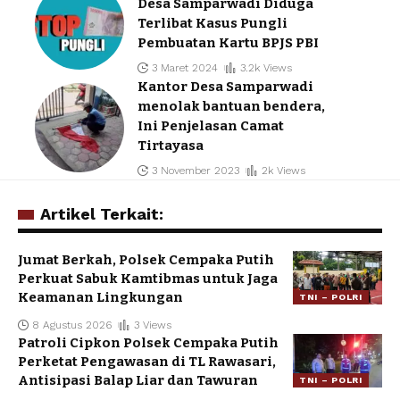
Desa Samparwadi Diduga
Terlibat Kasus Pungli
Pembuatan Kartu BPJS PBI
3 Maret 2024
3.2k Views
Kantor Desa Samparwadi
menolak bantuan bendera,
Ini Penjelasan Camat
Tirtayasa
3 November 2023
2k Views
Artikel Terkait:
Jumat Berkah, Polsek Cempaka Putih
Perkuat Sabuk Kamtibmas untuk Jaga
Keamanan Lingkungan
TNI – POLRI
8 Agustus 2026
3 Views
Patroli Cipkon Polsek Cempaka Putih
Perketat Pengawasan di TL Rawasari,
Antisipasi Balap Liar dan Tawuran
TNI – POLRI